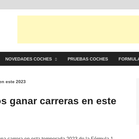
punto Net
es y pruebas de Automóviles
NOVEDADES COCHES
PRUEBAS COCHES
FORMULA
en este 2023
s ganar carreras en este
una carrera en esta temporada 2023 de la Fórmula 1,