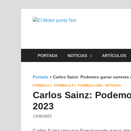
El Motor 
Información sobre novedad
PORTADA
NOTICIAS
ARTÍCULOS
Portada
»
Carlos Sainz: Podemos ganar carreras 
FORMULA 1
/
FÓRMULA F1
/
FORMULA UNO
/
NOTICIAS
Carlos Sainz: Podemo
2023
13/06/2023
Carlos Sainz cree que Ferrari puede ganar alg