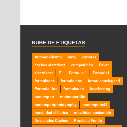
NUBE DE ETIQUETAS
Automobilismo
bmw
carreras
coches electricos
competición
Dakar
electriccar
F1
Formula 1
Formula1
formulaone
formula one
formulaonelegend
Formula Uno
formulauno
love4racing
motorsport
motorsportlife
motorsportphotography
motorsportsf1
movilidad eléctrica
movilidad sostenible
Novedades Coches
Prueba a Fondo