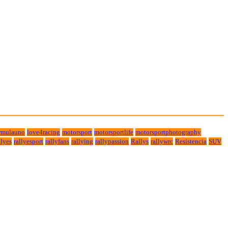
rmulauno
love4racing
motorsport
motorsportlife
motorsportphotography
lyes
rallyesport
rallyfans
rallying
rallypassion
Rallys
rallywrc
Resistencia
SUV