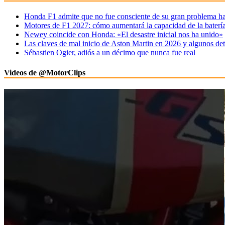
Honda F1 admite que no fue consciente de su gran problema ha
Motores de F1 2027: cómo aumentará la capacidad de la baterí
Newey coincide con Honda: «El desastre inicial nos ha unido»
Las claves de mal inicio de Aston Martin en 2026 y algunos det
Sébastien Ogier, adiós a un décimo que nunca fue real
Videos de @MotorClips