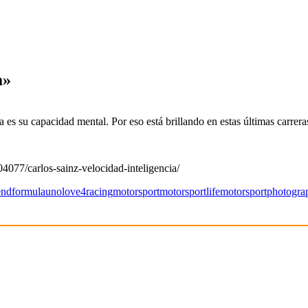
a»
a es su capacidad mental. Por eso está brillando en estas últimas carrera
4077/carlos-sainz-velocidad-inteligencia/
end
formulauno
love4racing
motorsport
motorsportlife
motorsportphotogra