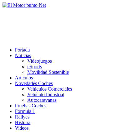
Saltar
al
El Motor punto Net
contenido
Información sobre novedades y pruebas de Automóviles
Portada
Noticias
Videojuegos
eSports
Movilidad Sostenible
Artículos
Novedades Coches
Vehículos Comerciales
Vehículo Industrial
Autocaravanas
Pruebas Coches
Formula 1
Rallyes
Historia
Videos