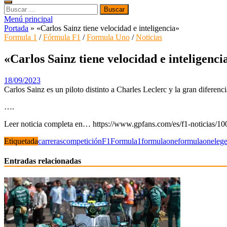
Buscar:
Menú principal
Portada
»
«Carlos Sainz tiene velocidad e inteligencia»
Formula 1
/
Fórmula F1
/
Formula Uno
/
Noticias
«Carlos Sainz tiene velocidad e inteligenci
18/09/2023
Carlos Sainz es un piloto distinto a Charles Leclerc y la gran diferenci
….
Leer noticia completa en… https://www.gpfans.com/es/f1-noticias/100
Etiquetada
carreras
competición
F1
Formula1
formulaone
formulaoneleg
Entradas relacionadas