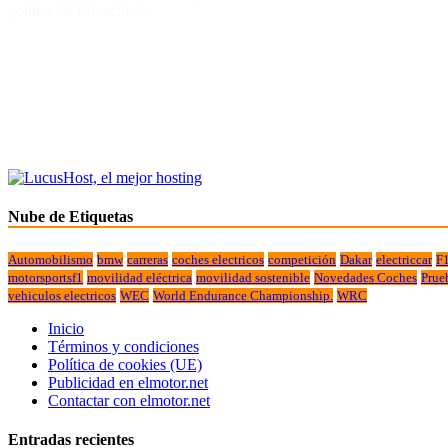
politica de Privacidad.
Nube de Etiquetas
Automobilismo
bmw
carreras
coches electricos
competición
Dakar
electriccar
F
motorsportsf1
movilidad eléctrica
movilidad sostenible
Novedades Coches
Prue
vehiculos electricos
WEC
World Endurance Championship.
WRC
Inicio
Términos y condiciones
Política de cookies (UE)
Publicidad en elmotor.net
Contactar con elmotor.net
Entradas recientes