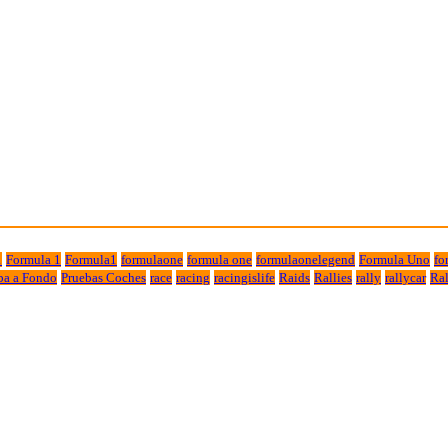
1
Formula 1
Formula1
formulaone
formula one
formulaonelegend
Formula Uno
fo
ba a Fondo
Pruebas Coches
race
racing
racingislife
Raids
Rallies
rally
rallycar
Ral