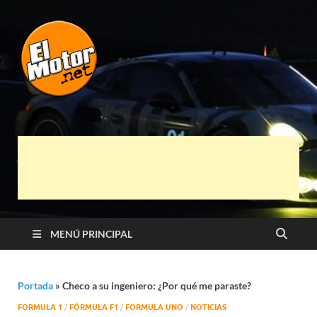
El Motor punto
Información sobre novedades y pruebas de
Automóviles
Net
MENÚ PRINCIPAL
Portada
»
Checo a su ingeniero: ¿Por qué me paraste?
FORMULA 1
/
FÓRMULA F1
/
FORMULA UNO
/
NOTICIAS