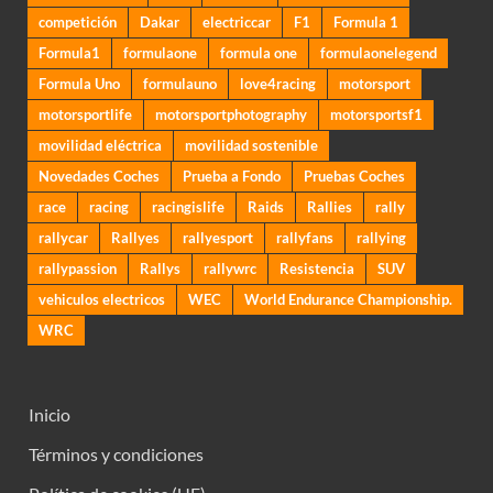
competición
Dakar
electriccar
F1
Formula 1
Formula1
formulaone
formula one
formulaonelegend
Formula Uno
formulauno
love4racing
motorsport
motorsportlife
motorsportphotography
motorsportsf1
movilidad eléctrica
movilidad sostenible
Novedades Coches
Prueba a Fondo
Pruebas Coches
race
racing
racingislife
Raids
Rallies
rally
rallycar
Rallyes
rallyesport
rallyfans
rallying
rallypassion
Rallys
rallywrc
Resistencia
SUV
vehiculos electricos
WEC
World Endurance Championship.
WRC
Inicio
Términos y condiciones