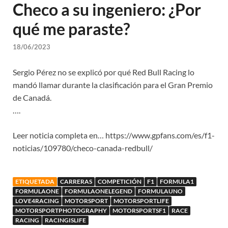
Checo a su ingeniero: ¿Por
qué me paraste?
18/06/2023
Sergio Pérez no se explicó por qué Red Bull Racing lo
mandó llamar durante la clasificación para el Gran Premio
de Canadá.
….
Leer noticia completa en… https://www.gpfans.com/es/f1-
noticias/109780/checo-canada-redbull/
ETIQUETADA
CARRERAS
COMPETICIÓN
F1
FORMULA1
FORMULAONE
FORMULAONELEGEND
FORMULAUNO
LOVE4RACING
MOTORSPORT
MOTORSPORTLIFE
MOTORSPORTPHOTOGRAPHY
MOTORSPORTSF1
RACE
RACING
RACINGISLIFE