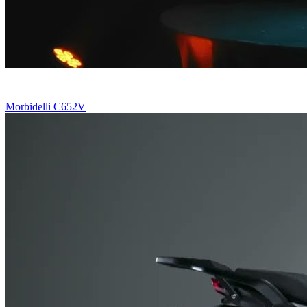
Morbidelli C652V