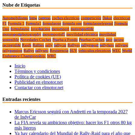
Nube de Etiquetas
Automobilismo
bmw
carreras
coches electricos
competición
Dakar
electriccar
F1
Formula 1
Formula1
formulaone
formula one
formulaonelegend
Formula
Uno
formulauno
love4racing
motorsport
motorsportlife
motorsportphotography
motorsportsf1
movilidad eléctrica
movilidad
sostenible
Novedades Coches
Prueba a Fondo
Pruebas Coches
race
racing
racingislife
Raids
Rallies
rally
rallycar
Rallyes
rallyesport
rallyfans
rallying
rallypassion
Rallys
rallywrc
Resistencia
SUV
vehiculos electricos
WEC
World
Endurance Championship.
WRC
Inicio
Términos y condiciones
Política de cookies (UE)
Publicidad en elmotor.net
Contactar con elmotor.net
Entradas recientes
Marcus Ericsson seguirá con Andretti en la temporada 2027
de IndyCar
La FIA revela su ambicioso objetivo: hacer los F1 otros 80 kg
más ligeros
Ya hay calendario del Mundial de Rally-Raid para el año que