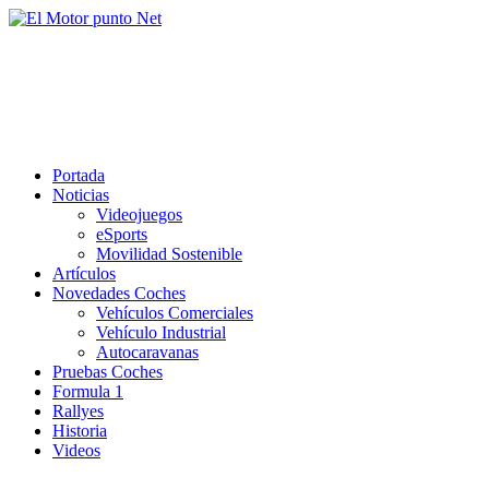
Saltar
al
El Motor punto Net
contenido
Información sobre novedades y pruebas de Automóviles
Portada
Noticias
Videojuegos
eSports
Movilidad Sostenible
Artículos
Novedades Coches
Vehículos Comerciales
Vehículo Industrial
Autocaravanas
Pruebas Coches
Formula 1
Rallyes
Historia
Videos