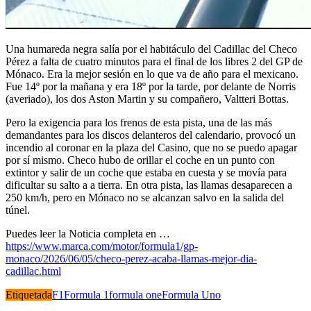
Una humareda negra salía por el habitáculo del Cadillac del Checo
Pérez a falta de cuatro minutos para el final de los libres 2 del GP de
Mónaco. Era la mejor sesión en lo que va de año para el mexicano.
Fue 14º por la mañana y era 18º por la tarde, por delante de Norris
(averiado), los dos Aston Martin y su compañero, Valtteri Bottas.
Pero la exigencia para los frenos de esta pista, una de las más
demandantes para los discos delanteros del calendario, provocó un
incendio al coronar en la plaza del Casino, que no se puedo apagar
por sí mismo. Checo hubo de orillar el coche en un punto con
extintor y salir de un coche que estaba en cuesta y se movía para
dificultar su salto a a tierra. En otra pista, las llamas desaparecen a
250 km/h, pero en Mónaco no se alcanzan salvo en la salida del
túnel.
Puedes leer la Noticia completa en …
https://www.marca.com/motor/formula1/gp-
monaco/2026/06/05/checo-perez-acaba-llamas-mejor-dia-
cadillac.html
Etiquetada
F1
Formula 1
formula one
Formula Uno