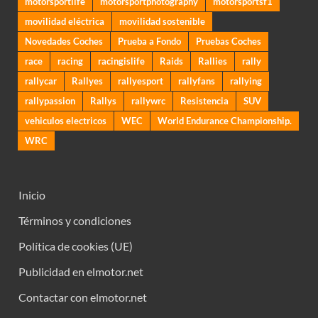
motorsportlife
motorsportphotography
motorsportsf1
movilidad eléctrica
movilidad sostenible
Novedades Coches
Prueba a Fondo
Pruebas Coches
race
racing
racingislife
Raids
Rallies
rally
rallycar
Rallyes
rallyesport
rallyfans
rallying
rallypassion
Rallys
rallywrc
Resistencia
SUV
vehiculos electricos
WEC
World Endurance Championship.
WRC
Inicio
Términos y condiciones
Política de cookies (UE)
Publicidad en elmotor.net
Contactar con elmotor.net