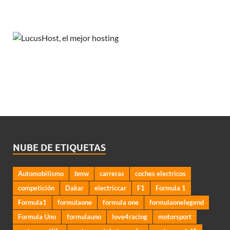
NUBE DE ETIQUETAS
Automobilismo
bmw
carreras
coches electricos
competición
Dakar
electriccar
F1
Formula 1
Formula1
formulaone
formula one
formulaonelegend
Formula Uno
formulauno
love4racing
motorsport