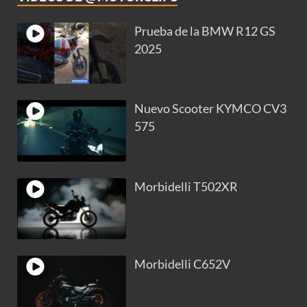
Prueba de la BMW R12 GS
2025
Nuevo Scooter KYMCO CV3
575
Morbidelli T502XR
Morbidelli C652V