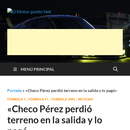
El Motor
Información sobre novedades y pruebas
de Automóviles
punto Net
MENÚ PRINCIPAL
Portada
»
«Checo Pérez perdió terreno en la salida y lo pagó»
FORMULA 1
/
FÓRMULA F1
/
FORMULA UNO
/
NOTICIAS
«Checo Pérez perdió
terreno en la salida y lo