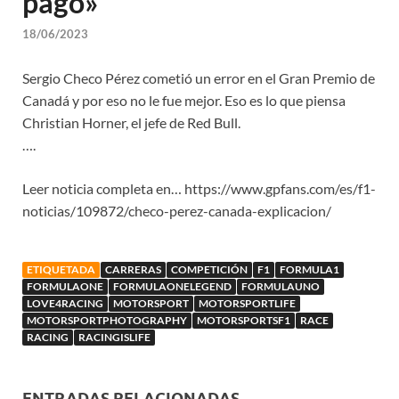
pagó»
18/06/2023
Sergio Checo Pérez cometió un error en el Gran Premio de
Canadá y por eso no le fue mejor. Eso es lo que piensa
Christian Horner, el jefe de Red Bull.
….
Leer noticia completa en… https://www.gpfans.com/es/f1-
noticias/109872/checo-perez-canada-explicacion/
ETIQUETADA
CARRERAS
COMPETICIÓN
F1
FORMULA1
FORMULAONE
FORMULAONELEGEND
FORMULAUNO
LOVE4RACING
MOTORSPORT
MOTORSPORTLIFE
MOTORSPORTPHOTOGRAPHY
MOTORSPORTSF1
RACE
RACING
RACINGISLIFE
ENTRADAS RELACIONADAS