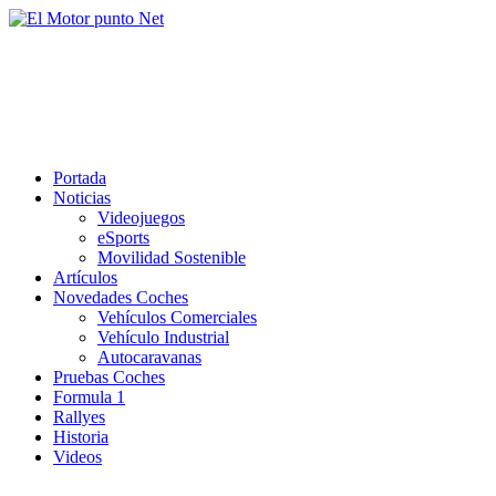
Saltar
al
El Motor punto Net
contenido
Información sobre novedades y pruebas de Automóviles
Portada
Noticias
Videojuegos
eSports
Movilidad Sostenible
Artículos
Novedades Coches
Vehículos Comerciales
Vehículo Industrial
Autocaravanas
Pruebas Coches
Formula 1
Rallyes
Historia
Videos