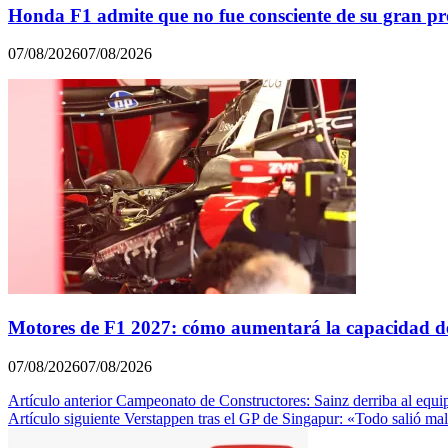
Honda F1 admite que no fue consciente de su gran p
07/08/2026
07/08/2026
Motores de F1 2027: cómo aumentará la capacidad de
07/08/2026
07/08/2026
Navegación
Artículo anterior
Campeonato de Constructores: Sainz derriba al equ
Artículo siguiente
Verstappen tras el GP de Singapur: «Todo salió ma
de