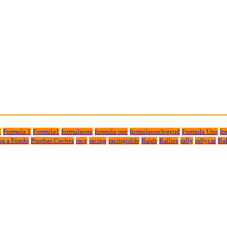
1
Formula 1
Formula1
formulaone
formula one
formulaonelegend
Formula Uno
fo
ba a Fondo
Pruebas Coches
race
racing
racingislife
Raids
Rallies
rally
rallycar
Ral