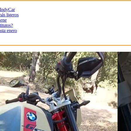
 IndyCar
más ligeros
iene
titutos?
sta enero