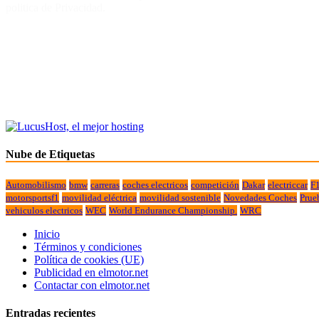
politica de Privacidad.
Nube de Etiquetas
Automobilismo
bmw
carreras
coches electricos
competición
Dakar
electriccar
F
motorsportsf1
movilidad eléctrica
movilidad sostenible
Novedades Coches
Prue
vehiculos electricos
WEC
World Endurance Championship.
WRC
Inicio
Términos y condiciones
Política de cookies (UE)
Publicidad en elmotor.net
Contactar con elmotor.net
Entradas recientes