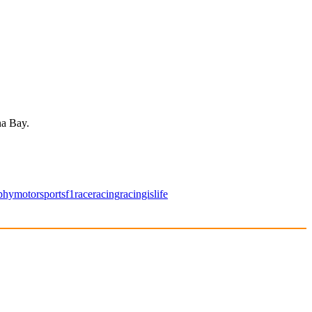
na Bay.
phy
motorsportsf1
race
racing
racingislife