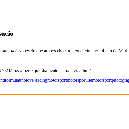
sucio
 sucio» después de que ambos chocaron en el circuito urbano de Mari
04021/checo-perez-jodidiamente-sucio-alex-albon/
end
formulauno
love4racing
motorsport
motorsportlife
motorsportphotogra