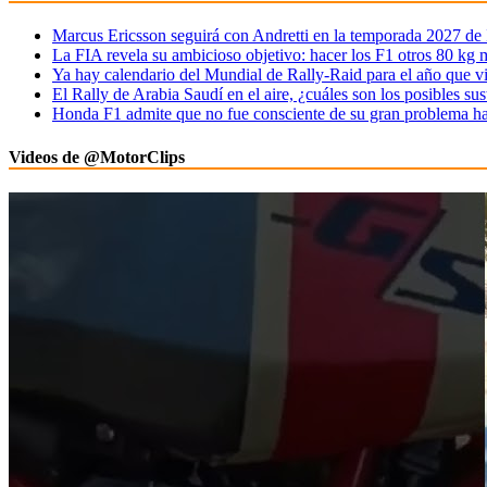
Marcus Ericsson seguirá con Andretti en la temporada 2027 de
La FIA revela su ambicioso objetivo: hacer los F1 otros 80 kg 
Ya hay calendario del Mundial de Rally-Raid para el año que v
El Rally de Arabia Saudí en el aire, ¿cuáles son los posibles sus
Honda F1 admite que no fue consciente de su gran problema ha
Videos de @MotorClips