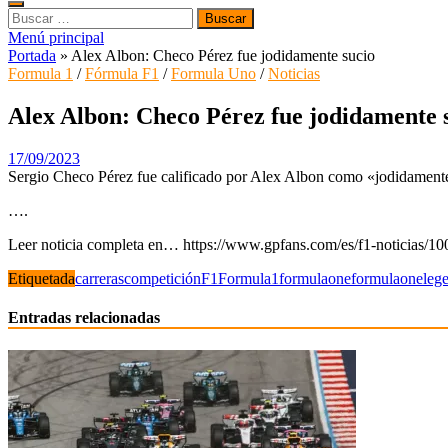
Buscar:
Menú principal
Portada
»
Alex Albon: Checo Pérez fue jodidamente sucio
Formula 1
/
Fórmula F1
/
Formula Uno
/
Noticias
Alex Albon: Checo Pérez fue jodidamente 
17/09/2023
Sergio Checo Pérez fue calificado por Alex Albon como «jodidamente
….
Leer noticia completa en… https://www.gpfans.com/es/f1-noticias/10
Etiquetada
carreras
competición
F1
Formula1
formulaone
formulaoneleg
Entradas relacionadas