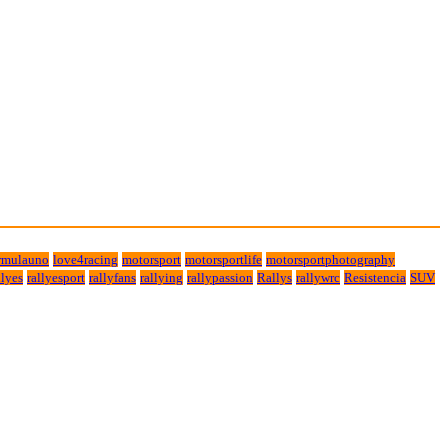
rmulauno
love4racing
motorsport
motorsportlife
motorsportphotography
lyes
rallyesport
rallyfans
rallying
rallypassion
Rallys
rallywrc
Resistencia
SUV