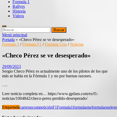
Formula 1
Rallyes
Historia
Videos
Buscar:
Menú principal
Portada
»
«Checo Pérez se ve desesperado»
Formula 1
/
Fórmula F1
/
Formula Uno
/
Noticias
«Checo Pérez se ve desesperado»
29/09/2023
Sergio Checo Pérez es actualmente uno de los pilotos de los que
más se habla en la Fórmula 1 y no por buenas razones.
….
Leer noticia completa en… https://www.gpfans.com/es/f1-
noticias/1004842/checo-perez-perdido-desesperado/
Etiquetada
carreras
competición
F1
Formula1
formulaone
formulaoneleg