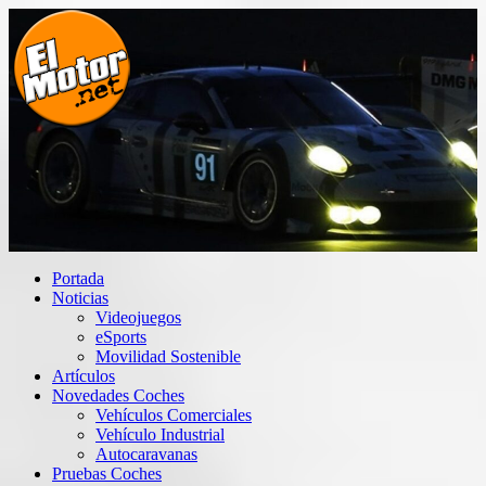
Saltar
al
contenido
El Motor punto Net
Información sobre novedades y pruebas de Automóviles
Portada
Noticias
Videojuegos
eSports
Movilidad Sostenible
Artículos
Novedades Coches
Vehículos Comerciales
Vehículo Industrial
Autocaravanas
Pruebas Coches