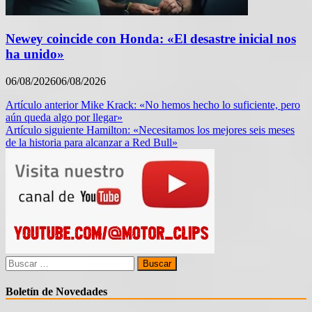
Newey coincide con Honda: «El desastre inicial nos
ha unido»
06/08/2026
06/08/2026
Navegación
Artículo anterior
Mike Krack: «No hemos hecho lo suficiente, pero
aún queda algo por llegar»
de
Artículo siguiente
Hamilton: «Necesitamos los mejores seis meses
entradas
de la historia para alcanzar a Red Bull»
Buscar:
Boletín de Novedades