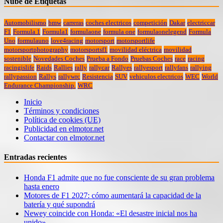
Nube de Etiquetas
Automobilismo
bmw
carreras
coches electricos
competición
Dakar
electriccar
F1
Formula 1
Formula1
formulaone
formula one
formulaonelegend
Formula
Uno
formulauno
love4racing
motorsport
motorsportlife
motorsportphotography
motorsportsf1
movilidad eléctrica
movilidad
sostenible
Novedades Coches
Prueba a Fondo
Pruebas Coches
race
racing
racingislife
Raids
Rallies
rally
rallycar
Rallyes
rallyesport
rallyfans
rallying
rallypassion
Rallys
rallywrc
Resistencia
SUV
vehiculos electricos
WEC
World
Endurance Championship.
WRC
Inicio
Términos y condiciones
Política de cookies (UE)
Publicidad en elmotor.net
Contactar con elmotor.net
Entradas recientes
Honda F1 admite que no fue consciente de su gran problema
hasta enero
Motores de F1 2027: cómo aumentará la capacidad de la
batería y qué supondrá
Newey coincide con Honda: «El desastre inicial nos ha
unido»