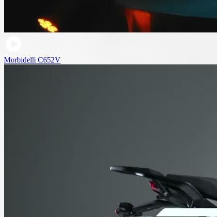
Morbidelli C652V