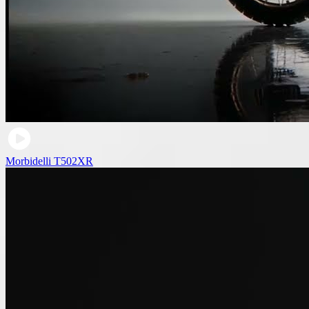
Morbidelli T502XR