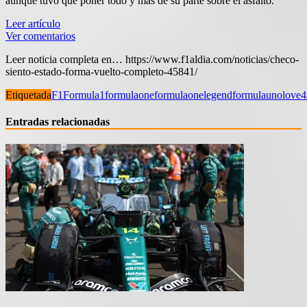
aunque tuvo que poner todo y más de su parte sobre el asfalto.
Leer artículo
Ver comentarios
Leer noticia completa en… https://www.f1aldia.com/noticias/checo-
siento-estado-forma-vuelto-completo-45841/
Etiquetada
F1
Formula1
formulaone
formulaonelegend
formulauno
love4
Entradas relacionadas