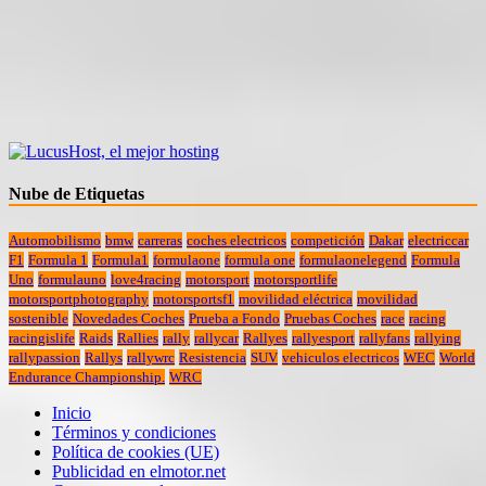
Nube de Etiquetas
Automobilismo
bmw
carreras
coches electricos
competición
Dakar
electriccar
F1
Formula 1
Formula1
formulaone
formula one
formulaonelegend
Formula
Uno
formulauno
love4racing
motorsport
motorsportlife
motorsportphotography
motorsportsf1
movilidad eléctrica
movilidad
sostenible
Novedades Coches
Prueba a Fondo
Pruebas Coches
race
racing
racingislife
Raids
Rallies
rally
rallycar
Rallyes
rallyesport
rallyfans
rallying
rallypassion
Rallys
rallywrc
Resistencia
SUV
vehiculos electricos
WEC
World
Endurance Championship.
WRC
Inicio
Términos y condiciones
Política de cookies (UE)
Publicidad en elmotor.net