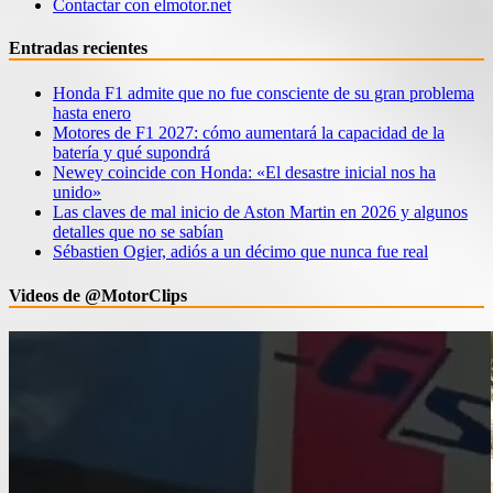
Contactar con elmotor.net
Entradas recientes
Honda F1 admite que no fue consciente de su gran problema
hasta enero
Motores de F1 2027: cómo aumentará la capacidad de la
batería y qué supondrá
Newey coincide con Honda: «El desastre inicial nos ha
unido»
Las claves de mal inicio de Aston Martin en 2026 y algunos
detalles que no se sabían
Sébastien Ogier, adiós a un décimo que nunca fue real
Videos de @MotorClips