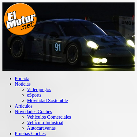
Saltar
al
contenido
El Motor punto Net
Información sobre novedades y pruebas de Automóviles
Portada
Noticias
Videojuegos
eSports
Movilidad Sostenible
Artículos
Novedades Coches
Vehículos Comerciales
Vehículo Industrial
Autocaravanas
Pruebas Coches