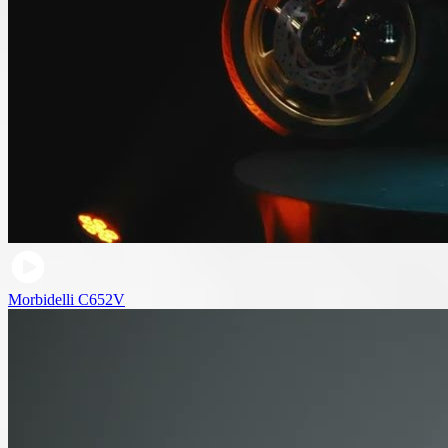
Morbidelli C652V