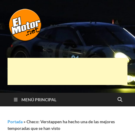
El Motor punto
Información sobre novedades y pruebas de
Automóviles
Net
MENÚ PRINCIPAL
Portada
»
Checo: Verstappen ha hecho una de las mejores
temporadas que se han visto