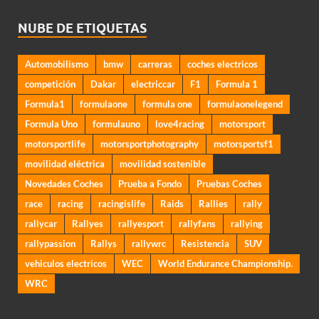
NUBE DE ETIQUETAS
Automobilismo
bmw
carreras
coches electricos
competición
Dakar
electriccar
F1
Formula 1
Formula1
formulaone
formula one
formulaonelegend
Formula Uno
formulauno
love4racing
motorsport
motorsportlife
motorsportphotography
motorsportsf1
movilidad eléctrica
movilidad sostenible
Novedades Coches
Prueba a Fondo
Pruebas Coches
race
racing
racingislife
Raids
Rallies
rally
rallycar
Rallyes
rallyesport
rallyfans
rallying
rallypassion
Rallys
rallywrc
Resistencia
SUV
vehiculos electricos
WEC
World Endurance Championship.
WRC