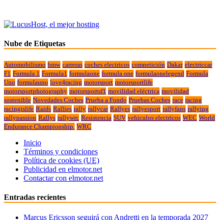
Nube de Etiquetas
Automobilismo
bmw
carreras
coches electricos
competición
Dakar
electriccar
F1
Formula 1
Formula1
formulaone
formula one
formulaonelegend
Formula
Uno
formulauno
love4racing
motorsport
motorsportlife
motorsportphotography
motorsportsf1
movilidad eléctrica
movilidad
sostenible
Novedades Coches
Prueba a Fondo
Pruebas Coches
race
racing
racingislife
Raids
Rallies
rally
rallycar
Rallyes
rallyesport
rallyfans
rallying
rallypassion
Rallys
rallywrc
Resistencia
SUV
vehiculos electricos
WEC
World
Endurance Championship.
WRC
Inicio
Términos y condiciones
Política de cookies (UE)
Publicidad en elmotor.net
Contactar con elmotor.net
Entradas recientes
Marcus Ericsson seguirá con Andretti en la temporada 2027