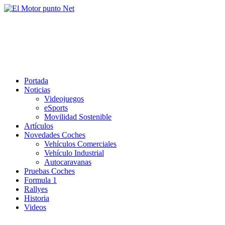
Saltar
al
El Motor punto Net
contenido
Información sobre novedades y pruebas de Automóviles
Portada
Noticias
Videojuegos
eSports
Movilidad Sostenible
Artículos
Novedades Coches
Vehículos Comerciales
Vehículo Industrial
Autocaravanas
Pruebas Coches
Formula 1
Rallyes
Historia
Videos