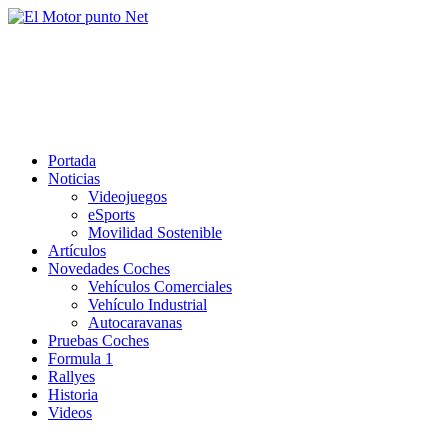
Saltar
al
El Motor punto Net
contenido
Información sobre novedades y pruebas de Automóviles
Portada
Noticias
Videojuegos
eSports
Movilidad Sostenible
Artículos
Novedades Coches
Vehículos Comerciales
Vehículo Industrial
Autocaravanas
Pruebas Coches
Formula 1
Rallyes
Historia
Videos