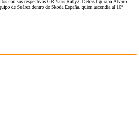
ellos con sus respectivos GR Yaris Rally2. Detrás figuraba Álvaro
uipo de Suárez dentro de Skoda España, quien ascendía al 10º