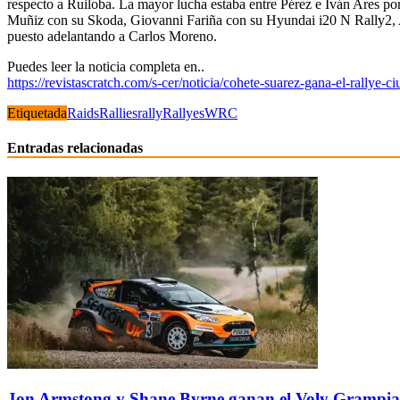
respecto a Ruiloba. La mayor lucha estaba entre Pérez e Iván Ares por
Muñiz con su Skoda, Giovanni Fariña con su Hyundai i20 N Rally2, A
puesto adelantando a Carlos More
no.
Puedes leer la noticia completa en..
https://revistascratch.com/s-cer/noticia/cohete-suarez-gana-el-rallye-
Etiquetada
Raids
Rallies
rally
Rallyes
WRC
Entradas relacionadas
Jon Armstong y Shane Byrne ganan el Voly Grampian