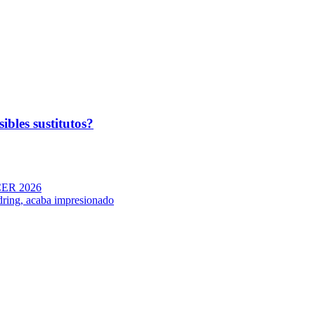
ibles sustitutos?
-CER 2026
dring, acaba impresionado