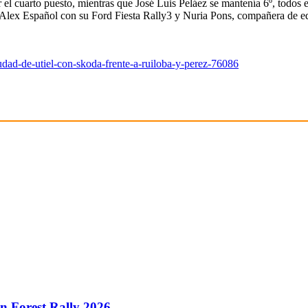
 el cuarto puesto, mientras que José Luis Peláez se mantenía 6º, todos 
lex Español con su Ford Fiesta Rally3 y Nuria Pons, compañera de eq
ciudad-de-utiel-con-skoda-frente-a-ruiloba-y-perez-76086
 Forest Rally 2026