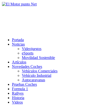
Saltar
al
El Motor punto Net
contenido
Información sobre novedades y pruebas de Automóviles
Portada
Noticias
Videojuegos
eSports
Movilidad Sostenible
Artículos
Novedades Coches
Vehículos Comerciales
Vehículo Industrial
Autocaravanas
Pruebas Coches
Formula 1
Rallyes
Historia
Videos