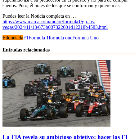
sueños. Pero, él no es de los que se conforman y quiere más.
Puedes leer la Noticia completa en …
https://www.marca.com/motor/formula1/gp-las-
vegas/2024/11/18/673b007322601d12218b4583.html
Etiquetada
F1
Formula 1
formula one
Formula Uno
Entradas relacionadas
La FIA revela su ambicioso objetivo: hacer los F1