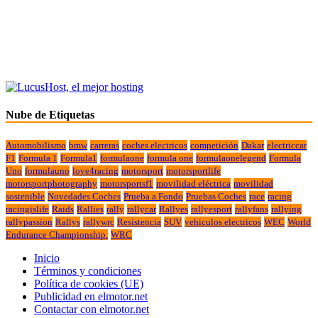
Nube de Etiquetas
Automobilismo
bmw
carreras
coches electricos
competición
Dakar
electriccar
F1
Formula 1
Formula1
formulaone
formula one
formulaonelegend
Formula
Uno
formulauno
love4racing
motorsport
motorsportlife
motorsportphotography
motorsportsf1
movilidad eléctrica
movilidad
sostenible
Novedades Coches
Prueba a Fondo
Pruebas Coches
race
racing
racingislife
Raids
Rallies
rally
rallycar
Rallyes
rallyesport
rallyfans
rallying
rallypassion
Rallys
rallywrc
Resistencia
SUV
vehiculos electricos
WEC
World
Endurance Championship.
WRC
Inicio
Términos y condiciones
Política de cookies (UE)
Publicidad en elmotor.net
Contactar con elmotor.net