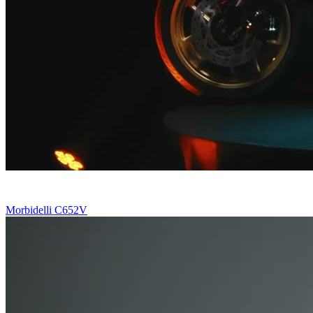
Morbidelli C652V