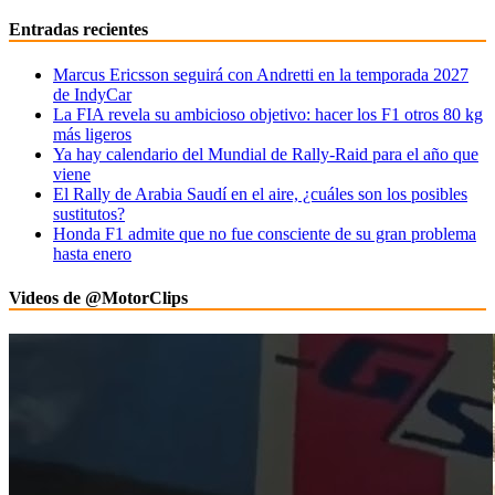
Entradas recientes
Marcus Ericsson seguirá con Andretti en la temporada 2027
de IndyCar
La FIA revela su ambicioso objetivo: hacer los F1 otros 80 kg
más ligeros
Ya hay calendario del Mundial de Rally-Raid para el año que
viene
El Rally de Arabia Saudí en el aire, ¿cuáles son los posibles
sustitutos?
Honda F1 admite que no fue consciente de su gran problema
hasta enero
Videos de @MotorClips