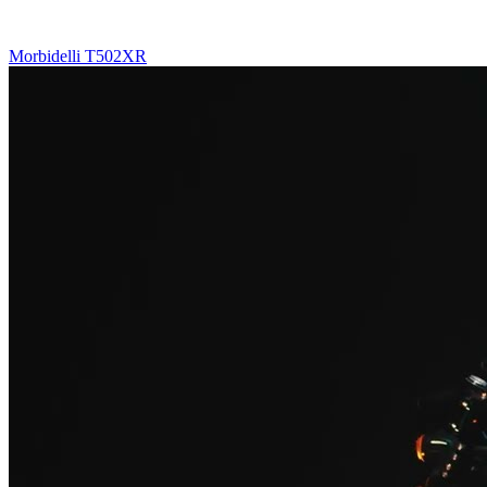
Morbidelli T502XR