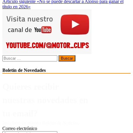
Artículo siguiente
«No se puede descartar a Alonso para ganar el
entradas
título en 2026»
Buscar:
Boletín de Novedades
Quieres recibir
nuestras novedades en
tu email?
Inscríbete en nuestro Boletín de Noticias.
Correo electrónico