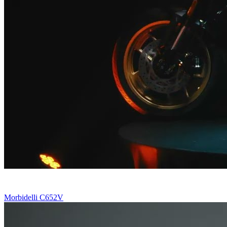
Morbidelli C652V