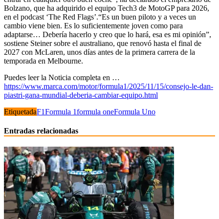
Bolzano, que ha adquirido el equipo Tech3 de MotoGP para 2026,
en el podcast ‘The Red Flags’.“Es un buen piloto y a veces un
cambio viene bien. Es lo suficientemente joven como para
adaptarse… Debería hacerlo y creo que lo hará, esa es mi opinión”,
sostiene Steiner sobre el australiano, que renovó hasta el final de
2027 con McLaren, unos días antes de la primera carrera de la
temporada en Melbourne.
Puedes leer la Noticia completa en …
https://www.marca.com/motor/formula1/2025/11/15/consejo-le-dan-
piastri-gana-mundial-deberia-cambiar-equipo.html
Etiquetada
F1
Formula 1
formula one
Formula Uno
Entradas relacionadas