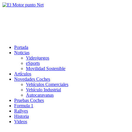
Saltar
al
El Motor punto Net
contenido
Información sobre novedades y pruebas de Automóviles
Portada
Noticias
Videojuegos
eSports
Movilidad Sostenible
Artículos
Novedades Coches
Vehículos Comerciales
Vehículo Industrial
Autocaravanas
Pruebas Coches
Formula 1
Rallyes
Historia
Videos