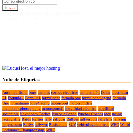
Suscriviendote al Boletin, aceptas nuestra
politica de Privacidad.
Nube de Etiquetas
Automobilismo
bmw
carreras
coches electricos
competición
Dakar
electriccar
F1
Formula 1
Formula1
formulaone
formula one
formulaonelegend
Formula
Uno
formulauno
love4racing
motorsport
motorsportlife
motorsportphotography
motorsportsf1
movilidad eléctrica
movilidad
sostenible
Novedades Coches
Prueba a Fondo
Pruebas Coches
race
racing
racingislife
Raids
Rallies
rally
rallycar
Rallyes
rallyesport
rallyfans
rallying
rallypassion
Rallys
rallywrc
Resistencia
SUV
vehiculos electricos
WEC
World
Endurance Championship.
WRC