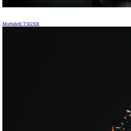
Morbidelli T502XR