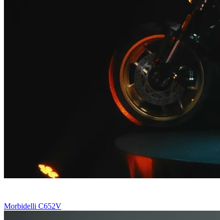
Morbidelli C652V