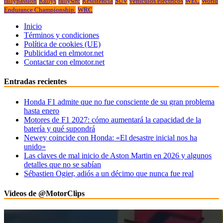
rallypassion
Rallys
rallywrc
Resistencia
SUV
vehiculos electricos
WEC
World
Endurance Championship.
WRC
Inicio
Términos y condiciones
Política de cookies (UE)
Publicidad en elmotor.net
Contactar con elmotor.net
Entradas recientes
Honda F1 admite que no fue consciente de su gran problema
hasta enero
Motores de F1 2027: cómo aumentará la capacidad de la
batería y qué supondrá
Newey coincide con Honda: «El desastre inicial nos ha
unido»
Las claves de mal inicio de Aston Martin en 2026 y algunos
detalles que no se sabían
Sébastien Ogier, adiós a un décimo que nunca fue real
Videos de @MotorClips