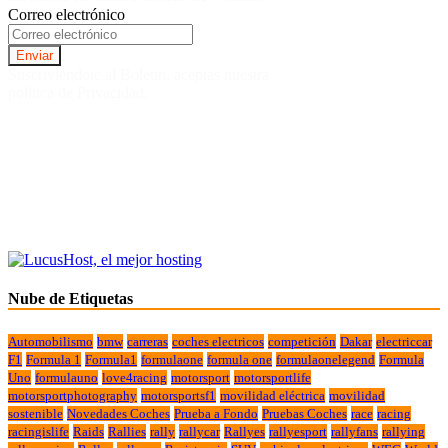
Correo electrónico
Suscriviendote al Boletin, aceptas nuestra
politica de Privacidad.
Nube de Etiquetas
Automobilismo
bmw
carreras
coches electricos
competición
Dakar
electriccar
F1
Formula 1
Formula1
formulaone
formula one
formulaonelegend
Formula
Uno
formulauno
love4racing
motorsport
motorsportlife
motorsportphotography
motorsportsf1
movilidad eléctrica
movilidad
sostenible
Novedades Coches
Prueba a Fondo
Pruebas Coches
race
racing
racingislife
Raids
Rallies
rally
rallycar
Rallyes
rallyesport
rallyfans
rallying