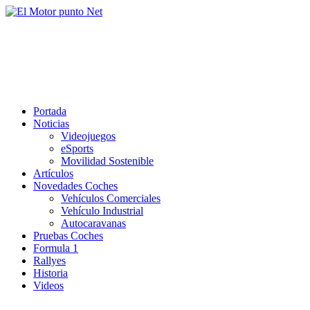
Saltar
al
El Motor punto Net
contenido
Información sobre novedades y pruebas de Automóviles
Portada
Noticias
Videojuegos
eSports
Movilidad Sostenible
Artículos
Novedades Coches
Vehículos Comerciales
Vehículo Industrial
Autocaravanas
Pruebas Coches
Formula 1
Rallyes
Historia
Videos