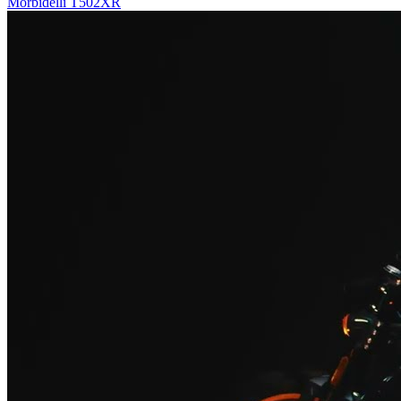
Morbidelli T502XR