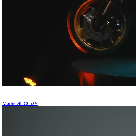
Morbidelli C652V