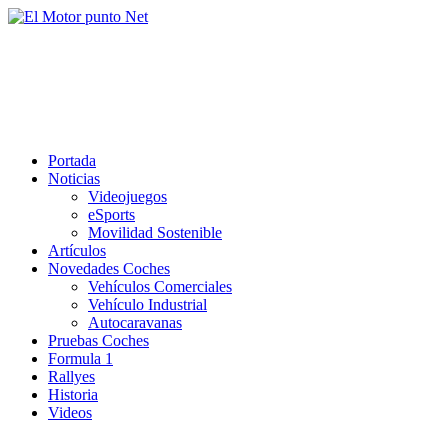
Saltar
al
El Motor punto Net
contenido
Información sobre novedades y pruebas de Automóviles
Portada
Noticias
Videojuegos
eSports
Movilidad Sostenible
Artículos
Novedades Coches
Vehículos Comerciales
Vehículo Industrial
Autocaravanas
Pruebas Coches
Formula 1
Rallyes
Historia
Videos