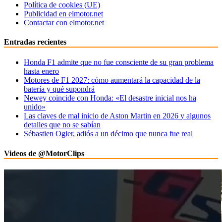
Política de cookies (UE)
Publicidad en elmotor.net
Contactar con elmotor.net
Entradas recientes
Honda F1 admite que no fue consciente de su gran problema
hasta enero
Motores de F1 2027: cómo aumentará la capacidad de la
batería y qué supondrá
Newey coincide con Honda: «El desastre inicial nos ha
unido»
Las claves de mal inicio de Aston Martin en 2026 y algunos
detalles que no se sabían
Sébastien Ogier, adiós a un décimo que nunca fue real
Videos de @MotorClips