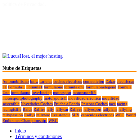
politica de Privacidad.
Nube de Etiquetas
Automobilismo
bmw
carreras
coches electricos
competición
Dakar
electriccar
F1
Formula 1
Formula1
formulaone
formula one
formulaonelegend
Formula
Uno
formulauno
love4racing
motorsport
motorsportlife
motorsportphotography
motorsportsf1
movilidad eléctrica
movilidad
sostenible
Novedades Coches
Prueba a Fondo
Pruebas Coches
race
racing
racingislife
Raids
Rallies
rally
rallycar
Rallyes
rallyesport
rallyfans
rallying
rallypassion
Rallys
rallywrc
Resistencia
SUV
vehiculos electricos
WEC
World
Endurance Championship.
WRC
Inicio
Términos y condiciones