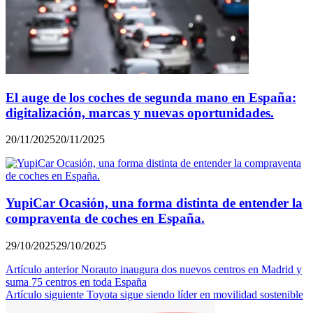
El auge de los coches de segunda mano en España:
digitalización, marcas y nuevas oportunidades.
20/11/2025
20/11/2025
YupiCar Ocasión, una forma distinta de entender la
compraventa de coches en España.
29/10/2025
29/10/2025
Navegación
Artículo anterior
Norauto inaugura dos nuevos centros en Madrid y
suma 75 centros en toda España
de
Artículo siguiente
Toyota sigue siendo líder en movilidad sostenible
entradas