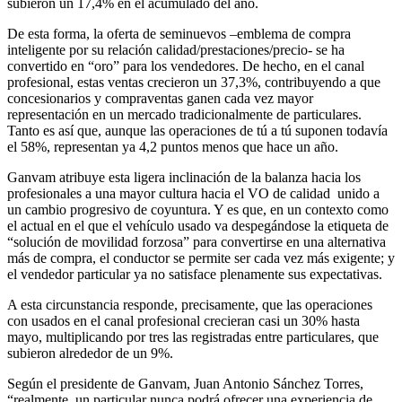
subieron un 17,4% en el acumulado del año.
De esta forma, la oferta de seminuevos –emblema de compra
inteligente por su relación calidad/prestaciones/precio- se ha
convertido en “oro” para los vendedores. De hecho, en el canal
profesional, estas ventas crecieron un 37,3%, contribuyendo a que
concesionarios y compraventas ganen cada vez mayor
representación en un mercado tradicionalmente de particulares.
Tanto es así que, aunque las operaciones de tú a tú suponen todavía
el 58%, representan ya 4,2 puntos menos que hace un año.
Ganvam atribuye esta ligera inclinación de la balanza hacia los
profesionales a una mayor cultura hacia el VO de calidad unido a
un cambio progresivo de coyuntura. Y es que, en un contexto como
el actual en el que el vehículo usado va despegándose la etiqueta de
“solución de movilidad forzosa” para convertirse en una alternativa
más de compra, el conductor se permite ser cada vez más exigente; y
el vendedor particular ya no satisface plenamente sus expectativas.
A esta circunstancia responde, precisamente, que las operaciones
con usados en el canal profesional crecieran casi un 30% hasta
mayo, multiplicando por tres las registradas entre particulares, que
subieron alrededor de un 9%.
Según el presidente de Ganvam, Juan Antonio Sánchez Torres,
“realmente, un particular nunca podrá ofrecer una experiencia de