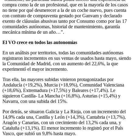
compra como la de un profesional, que en la mayoría de los casos
no tiene por qué desmerecer a la de un coche nuevo, pues cuenta
con contrato de compraventa gestado por Ganvam y declarado
exento de cláusulas abusivas tanto por Consumo como por las 17
comunidades autónomas, historial de mantenimiento, garantía
mecánica mínima de un año…”.
El VO crece en todos las autonomías
En un análisis por territorios, todas las comunidades autónomas
registraron incrementos en sus ventas de usados hasta mayo, siendo
la Comunidad de Madrid, con un aumento del 22,6%, la que
experimentó el mayor incremento.
Tras ella, las mayores subidas vinieron protagonizadas por
Andalucía (+19,2%), Murcia (+18,9%), Comunidad Valenciana
(+18,6%), Extremadura (+17,5%) y Baleares (+17,4%). Le
siguieron Castilla- La Mancha (+16,8%), Asturias (+15,4%) y
Navarra, con una subida del 15%.
Por detrás, se situaron Galicia y La Rioja, con un incremento del
14,9% cada una, Castilla y León (+14,3%), Cantabria (+13,7%),
Aragón y Canarias, con un crecimiento del 13,2% cada una, y
Cataluña (+13,1%). El menor incremento lo registró por el País
Vasco, que subió un 9,8% hasta mayo.