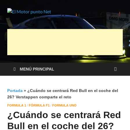
El Motor
Información sobre novedades y pruebas
de Automóviles
punto Net
MENÚ PRINCIPAL
Portada
»
¿Cuándo se centrará Red Bull en el coche del
26? Verstappen comparte el reto
FORMULA 1
/
FÓRMULA F1
/
FORMULA UNO
¿Cuándo se centrará Red
Bull en el coche del 26?