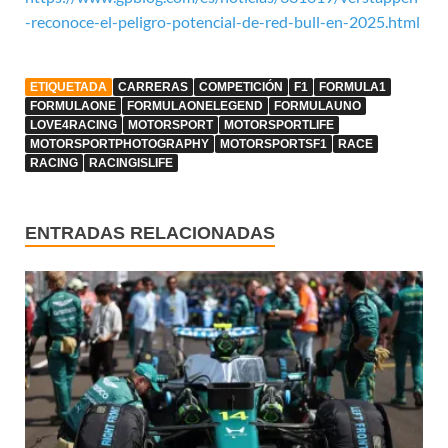
-reconoce-el-peligro-potencial-de-red-bull-en-2025.html
ETIQUETADA
CARRERAS
COMPETICIÓN
F1
FORMULA1
FORMULAONE
FORMULAONELEGEND
FORMULAUNO
LOVE4RACING
MOTORSPORT
MOTORSPORTLIFE
MOTORSPORTPHOTOGRAPHY
MOTORSPORTSF1
RACE
RACING
RACINGISLIFE
ENTRADAS RELACIONADAS