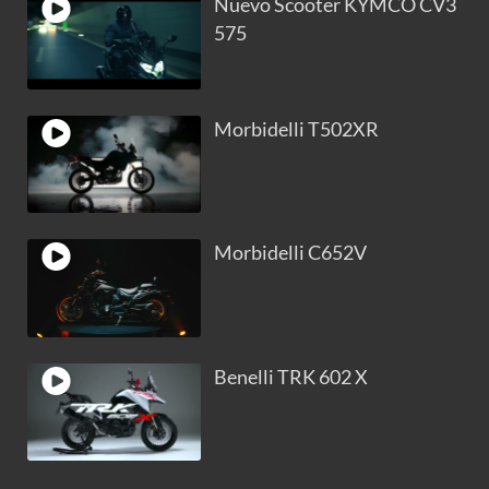
Nuevo Scooter KYMCO CV3
575
Morbidelli T502XR
Morbidelli C652V
Benelli TRK 602 X