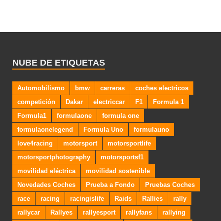
NUBE DE ETIQUETAS
Automobilismo
bmw
carreras
coches electricos
competición
Dakar
electriccar
F1
Formula 1
Formula1
formulaone
formula one
formulaonelegend
Formula Uno
formulauno
love4racing
motorsport
motorsportlife
motorsportphotography
motorsportsf1
movilidad eléctrica
movilidad sostenible
Novedades Coches
Prueba a Fondo
Pruebas Coches
race
racing
racingislife
Raids
Rallies
rally
rallycar
Rallyes
rallyesport
rallyfans
rallying