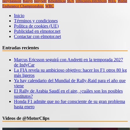
rallypassion
Rallys
rallywrc
Resistencia
SUV
vehiculos electricos
WEC
World
Endurance Championship.
WRC
Inicio
Términos y condiciones
Política de cookies (UE)
Publicidad en elmotor.net
Contactar con elmotor.net
Entradas recientes
Marcus Ericsson seguirá con Andretti en la temporada 2027
de IndyCar
La FIA revela su ambicioso objetivo: hacer los F1 otros 80 kg
más ligeros
Ya hay calendario del Mundial de Rally-Raid para el año que
viene
El Rally de Arabia Saudí en el aire, ¿cuáles son los posibles
sustitutos?
Honda F1 admite que no fue consciente de su gran problema
hasta enero
Videos de @MotorClips