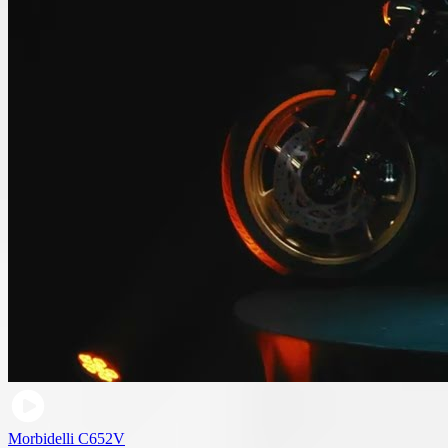
Morbidelli C652V