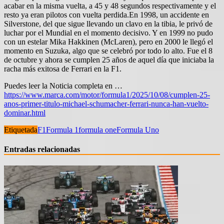
acabar en la misma vuelta, a 45 y 48 segundos respectivamente y el
resto ya eran pilotos con vuelta perdida.En 1998, un accidente en
Silverstone, del que sigue llevando un clavo en la tibia, le privó de
luchar por el Mundial en el momento decisivo. Y en 1999 no pudo
con un estelar Mika Hakkinen (McLaren), pero en 2000 le llegó el
momento en Suzuka, algo que se celebró por todo lo alto. Fue el 8
de octubre y ahora se cumplen 25 años de aquel día que iniciaba la
racha más exitosa de Ferrari en la F1.
Puedes leer la Noticia completa en …
https://www.marca.com/motor/formula1/2025/10/08/cumplen-25-
anos-primer-titulo-michael-schumacher-ferrari-nunca-han-vuelto-
dominar.html
Etiquetada
F1
Formula 1
formula one
Formula Uno
Entradas relacionadas