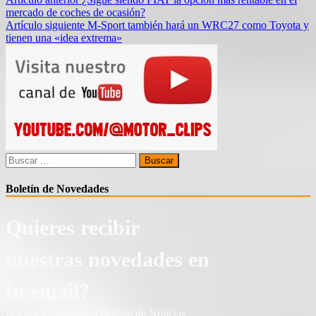
Navegación
mercado de coches de ocasión?
de
Artículo siguiente
M-Sport también hará un WRC27 como Toyota y
entradas
tienen una «idea extrema»
Buscar:
Boletín de Novedades
Quieres recibir
nuestras novedades en
tu email?
Inscríbete en nuestro Boletín de Noticias.