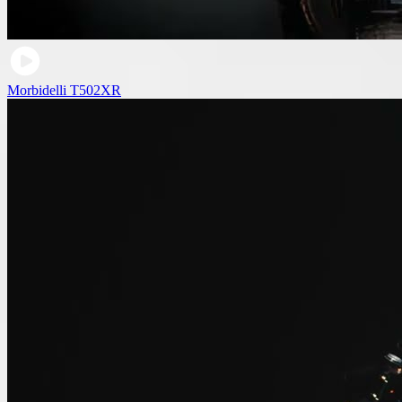
Morbidelli T502XR