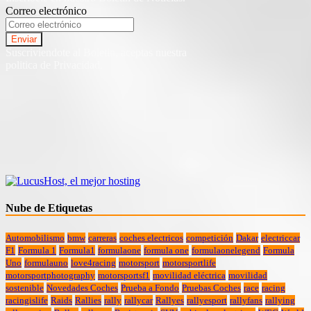
Correo electrónico
Suscriviendote al Boletin, aceptas nuestra
politica de Privacidad.
Nube de Etiquetas
Automobilismo
bmw
carreras
coches electricos
competición
Dakar
electriccar
F1
Formula 1
Formula1
formulaone
formula one
formulaonelegend
Formula
Uno
formulauno
love4racing
motorsport
motorsportlife
motorsportphotography
motorsportsf1
movilidad eléctrica
movilidad
sostenible
Novedades Coches
Prueba a Fondo
Pruebas Coches
race
racing
racingislife
Raids
Rallies
rally
rallycar
Rallyes
rallyesport
rallyfans
rallying