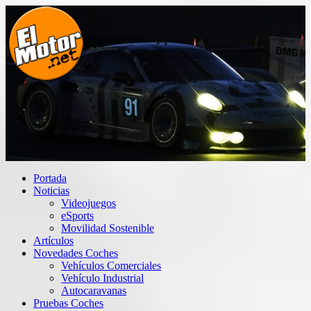
Saltar
al
contenido
El Motor punto Net
Información sobre novedades y pruebas de Automóviles
Portada
Noticias
Videojuegos
eSports
Movilidad Sostenible
Artículos
Novedades Coches
Vehículos Comerciales
Vehículo Industrial
Autocaravanas
Pruebas Coches