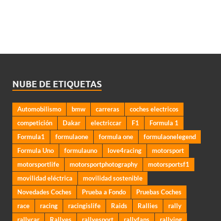
NUBE DE ETIQUETAS
Automobilismo
bmw
carreras
coches electricos
competición
Dakar
electriccar
F1
Formula 1
Formula1
formulaone
formula one
formulaonelegend
Formula Uno
formulauno
love4racing
motorsport
motorsportlife
motorsportphotography
motorsportsf1
movilidad eléctrica
movilidad sostenible
Novedades Coches
Prueba a Fondo
Pruebas Coches
race
racing
racingislife
Raids
Rallies
rally
rallycar
Rallyes
rallyesport
rallyfans
rallying