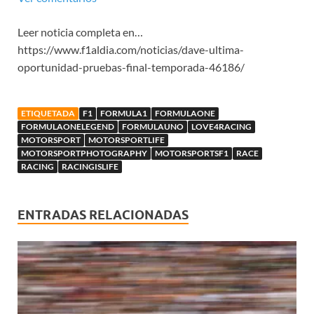
Leer noticia completa en…
https://www.f1aldia.com/noticias/dave-ultima-
oportunidad-pruebas-final-temporada-46186/
ETIQUETADA
F1
FORMULA1
FORMULAONE
FORMULAONELEGEND
FORMULAUNO
LOVE4RACING
MOTORSPORT
MOTORSPORTLIFE
MOTORSPORTPHOTOGRAPHY
MOTORSPORTSF1
RACE
RACING
RACINGISLIFE
ENTRADAS RELACIONADAS