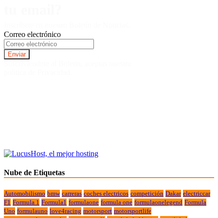
tu email?
Inscríbete en nuestro Boletín de Noticias.
Correo electrónico
Suscriviendote al Boletin, aceptas nuestra
politica de Privacidad.
Nube de Etiquetas
Automobilismo
bmw
carreras
coches electricos
competición
Dakar
electriccar
F1
Formula 1
Formula1
formulaone
formula one
formulaonelegend
Formula
Uno
formulauno
love4racing
motorsport
motorsportlife