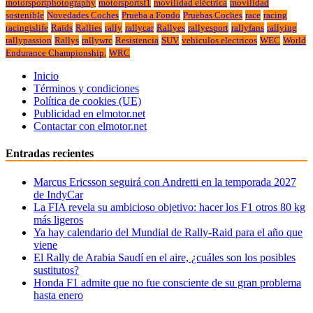
motorsportphotography
motorsportsf1
movilidad eléctrica
movilidad
sostenible
Novedades Coches
Prueba a Fondo
Pruebas Coches
race
racing
racingislife
Raids
Rallies
rally
rallycar
Rallyes
rallyesport
rallyfans
rallying
rallypassion
Rallys
rallywrc
Resistencia
SUV
vehiculos electricos
WEC
World
Endurance Championship.
WRC
Inicio
Términos y condiciones
Política de cookies (UE)
Publicidad en elmotor.net
Contactar con elmotor.net
Entradas recientes
Marcus Ericsson seguirá con Andretti en la temporada 2027
de IndyCar
La FIA revela su ambicioso objetivo: hacer los F1 otros 80 kg
más ligeros
Ya hay calendario del Mundial de Rally-Raid para el año que
viene
El Rally de Arabia Saudí en el aire, ¿cuáles son los posibles
sustitutos?
Honda F1 admite que no fue consciente de su gran problema
hasta enero