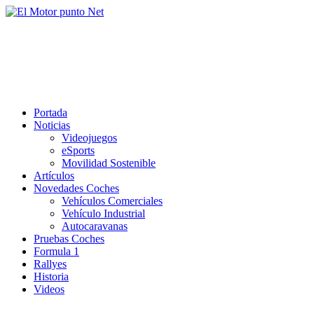
Saltar
al
El Motor punto Net
contenido
Información sobre novedades y pruebas de Automóviles
Portada
Noticias
Videojuegos
eSports
Movilidad Sostenible
Artículos
Novedades Coches
Vehículos Comerciales
Vehículo Industrial
Autocaravanas
Pruebas Coches
Formula 1
Rallyes
Historia
Videos