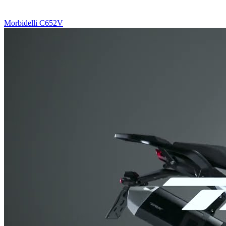
Morbidelli C652V