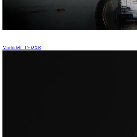
Morbidelli T502XR