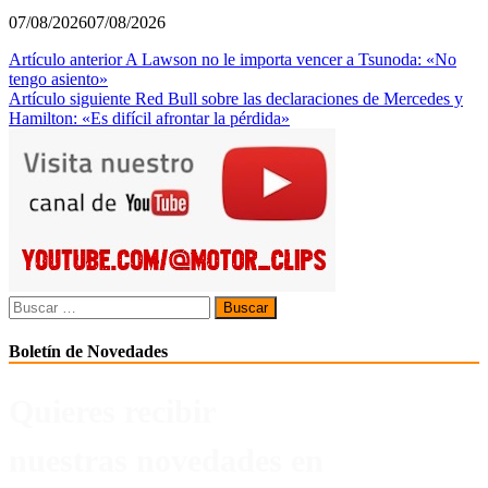
07/08/2026
07/08/2026
Navegación
Artículo anterior
A Lawson no le importa vencer a Tsunoda: «No
tengo asiento»
de
Artículo siguiente
Red Bull sobre las declaraciones de Mercedes y
entradas
Hamilton: «Es difícil afrontar la pérdida»
Buscar:
Boletín de Novedades
Quieres recibir
nuestras novedades en