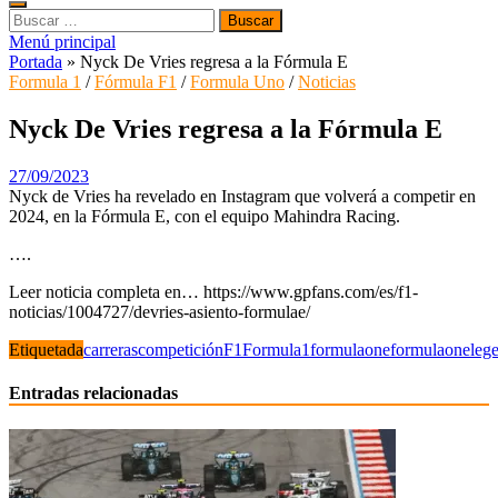
Buscar:
Menú principal
Portada
»
Nyck De Vries regresa a la Fórmula E
Formula 1
/
Fórmula F1
/
Formula Uno
/
Noticias
Nyck De Vries regresa a la Fórmula E
27/09/2023
Nyck de Vries ha revelado en Instagram que volverá a competir en
2024, en la Fórmula E, con el equipo Mahindra Racing.
….
Leer noticia completa en… https://www.gpfans.com/es/f1-
noticias/1004727/devries-asiento-formulae/
Etiquetada
carreras
competición
F1
Formula1
formulaone
formulaoneleg
Entradas relacionadas