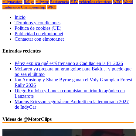
rallypassion
Rallys
rallywrc
Resistencia
SUV
vehiculos electricos
WEC
World
Endurance Championship.
WRC
Inicio
Términos y condiciones
Política de cookies (UE)
Publicidad en elmotor.net
Contactar con elmotor.net
Entradas recientes
Pérez explica qué está frenando a Cadillac en la F1 2026
McLaren ya prepara un gran golpe para Bakú… y puede que
no sea el último
Jon Armstong y Shane Byrne ganan el Voly Grampian Forest
Rally 2026
Diego Ruiloba y Lancia conquistan un triunfo agónico en
Lanzarote
Marcus Ericsson seguirá con Andretti en la temporada 2027
de IndyCar
Videos de @MotorClips