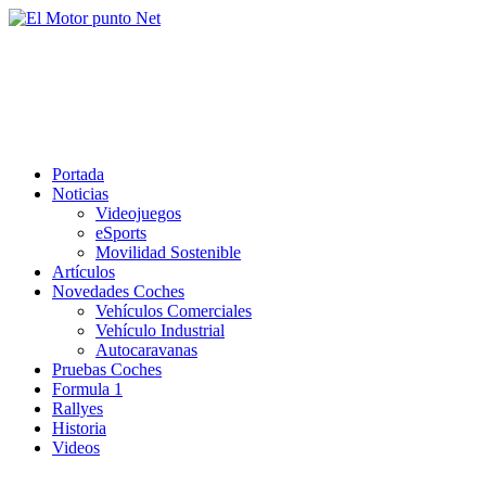
Saltar
al
El Motor punto Net
contenido
Información sobre novedades y pruebas de Automóviles
Portada
Noticias
Videojuegos
eSports
Movilidad Sostenible
Artículos
Novedades Coches
Vehículos Comerciales
Vehículo Industrial
Autocaravanas
Pruebas Coches
Formula 1
Rallyes
Historia
Videos