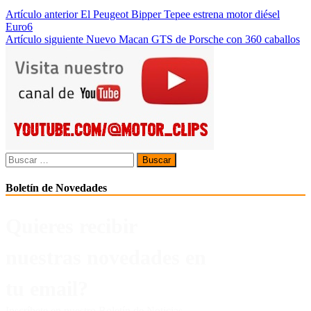
Navegación
Artículo anterior
El Peugeot Bipper Tepee estrena motor diésel
Euro6
de
Artículo siguiente
Nuevo Macan GTS de Porsche con 360 caballos
entradas
Buscar:
Boletín de Novedades
Quieres recibir
nuestras novedades en
tu email?
Inscríbete en nuestro Boletín de Noticias.