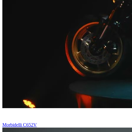
Morbidelli C652V