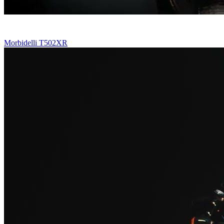
Morbidelli T502XR