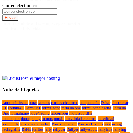
Correo electrónico
Suscriviendote al Boletin, aceptas nuestra
politica de Privacidad.
Nube de Etiquetas
Automobilismo
bmw
carreras
coches electricos
competición
Dakar
electriccar
F1
Formula 1
Formula1
formulaone
formula one
formulaonelegend
Formula
Uno
formulauno
love4racing
motorsport
motorsportlife
motorsportphotography
motorsportsf1
movilidad eléctrica
movilidad
sostenible
Novedades Coches
Prueba a Fondo
Pruebas Coches
race
racing
racingislife
Raids
Rallies
rally
rallycar
Rallyes
rallyesport
rallyfans
rallying