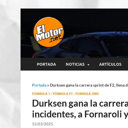
El Motor p
Información sobre novedades y 
PORTADA
NOTICIAS
ARTÍCULOS
Portada
»
Durksen gana la carrera sprint de F2, llena 
FORMULA 1
/
FÓRMULA F1
/
FORMULA UNO
Durksen gana la carrera 
incidentes, a Fornaroli
15/03/2025