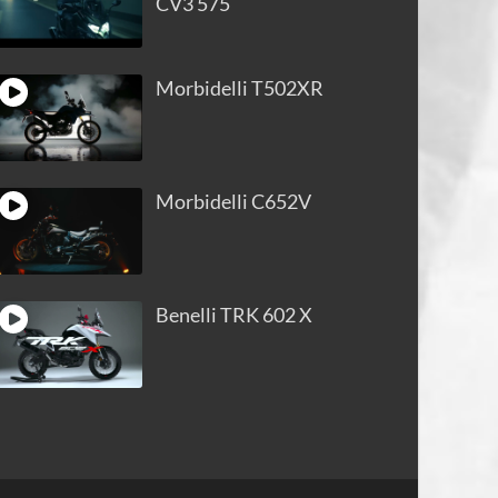
CV3 575
Morbidelli T502XR
Morbidelli C652V
Benelli TRK 602 X