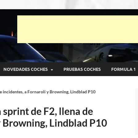
unto Net
pruebas de Automóviles
NOVEDADES COCHES
PRUEBAS COCHES
FORMULA 1
de incidentes, a Fornaroli y Browning, Lindblad P10
sprint de F2, llena de
 y Browning, Lindblad P10