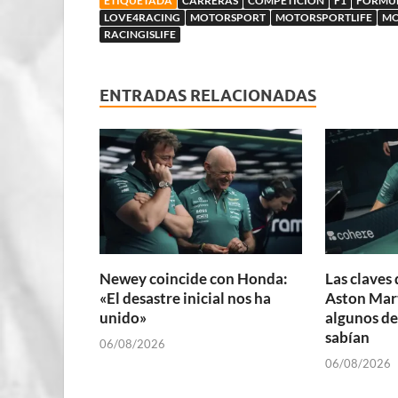
ETIQUETADA
CARRERAS
COMPETICIÓN
F1
FORMU
LOVE4RACING
MOTORSPORT
MOTORSPORTLIFE
MO
RACINGISLIFE
ENTRADAS RELACIONADAS
Newey coincide con Honda:
Las claves 
«El desastre inicial nos ha
Aston Mart
unido»
algunos de
sabían
06/08/2026
06/08/2026