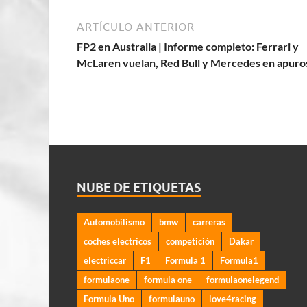
ARTÍCULO ANTERIOR
FP2 en Australia | Informe completo: Ferrari y
McLaren vuelan, Red Bull y Mercedes en apuro
NUBE DE ETIQUETAS
Automobilismo
bmw
carreras
coches electricos
competición
Dakar
electriccar
F1
Formula 1
Formula1
formulaone
formula one
formulaonelegend
Formula Uno
formulauno
love4racing