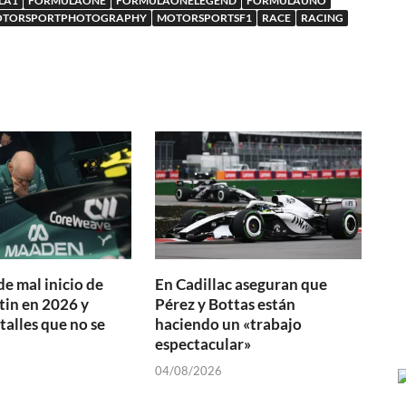
LA1
FORMULAONE
FORMULAONELEGEND
FORMULAUNO
TORSPORTPHOTOGRAPHY
MOTORSPORTSF1
RACE
RACING
de mal inicio de
En Cadillac aseguran que
in en 2026 y
Pérez y Bottas están
talles que no se
haciendo un «trabajo
espectacular»
04/08/2026