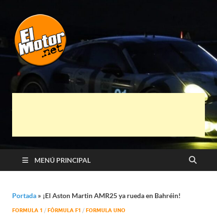
El Motor punto
Información sobre novedades y pruebas de
Automóviles
Net
MENÚ PRINCIPAL
Portada
»
¡El Aston Martin AMR25 ya rueda en Bahréin!
FORMULA 1
/
FÓRMULA F1
/
FORMULA UNO