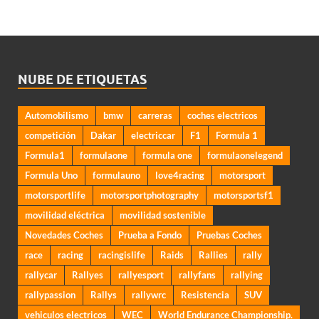
NUBE DE ETIQUETAS
Automobilismo
bmw
carreras
coches electricos
competición
Dakar
electriccar
F1
Formula 1
Formula1
formulaone
formula one
formulaonelegend
Formula Uno
formulauno
love4racing
motorsport
motorsportlife
motorsportphotography
motorsportsf1
movilidad eléctrica
movilidad sostenible
Novedades Coches
Prueba a Fondo
Pruebas Coches
race
racing
racingislife
Raids
Rallies
rally
rallycar
Rallyes
rallyesport
rallyfans
rallying
rallypassion
Rallys
rallywrc
Resistencia
SUV
vehiculos electricos
WEC
World Endurance Championship.