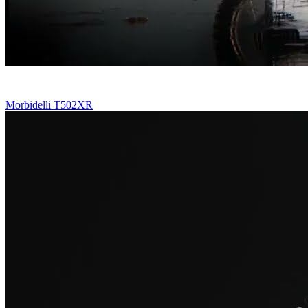
Morbidelli T502XR