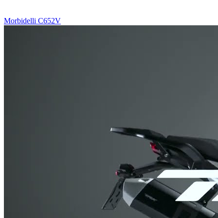
Morbidelli C652V