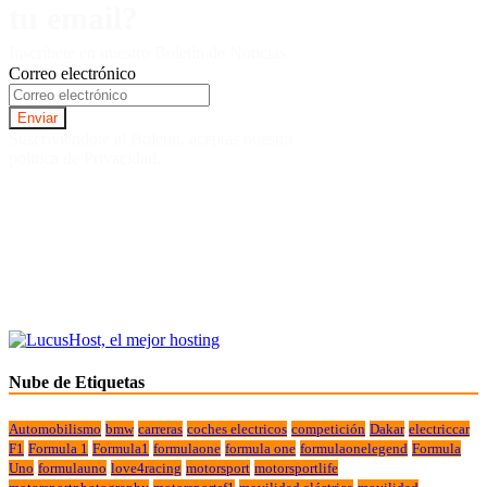
tu email?
Inscríbete en nuestro Boletín de Noticias.
Correo electrónico
Suscriviendote al Boletin, aceptas nuestra
politica de Privacidad.
Nube de Etiquetas
Automobilismo
bmw
carreras
coches electricos
competición
Dakar
electriccar
F1
Formula 1
Formula1
formulaone
formula one
formulaonelegend
Formula
Uno
formulauno
love4racing
motorsport
motorsportlife