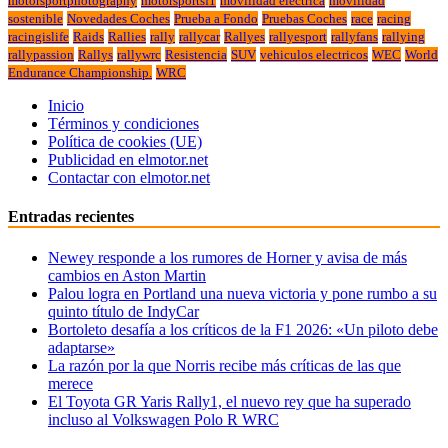
motorsportphotography
motorsportsf1
movilidad eléctrica
movilidad
sostenible
Novedades Coches
Prueba a Fondo
Pruebas Coches
race
racing
racingislife
Raids
Rallies
rally
rallycar
Rallyes
rallyesport
rallyfans
rallying
rallypassion
Rallys
rallywrc
Resistencia
SUV
vehiculos electricos
WEC
World
Endurance Championship.
WRC
Inicio
Términos y condiciones
Política de cookies (UE)
Publicidad en elmotor.net
Contactar con elmotor.net
Entradas recientes
Newey responde a los rumores de Horner y avisa de más
cambios en Aston Martin
Palou logra en Portland una nueva victoria y pone rumbo a su
quinto título de IndyCar
Bortoleto desafía a los críticos de la F1 2026: «Un piloto debe
adaptarse»
La razón por la que Norris recibe más críticas de las que
merece
El Toyota GR Yaris Rally1, el nuevo rey que ha superado
incluso al Volkswagen Polo R WRC