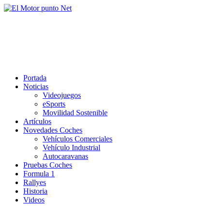
Saltar
al
El Motor punto Net
contenido
Información sobre novedades y pruebas de Automóviles
Portada
Noticias
Videojuegos
eSports
Movilidad Sostenible
Artículos
Novedades Coches
Vehículos Comerciales
Vehículo Industrial
Autocaravanas
Pruebas Coches
Formula 1
Rallyes
Historia
Videos