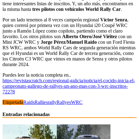
tiene interesantes listas de inscritos. Y, un año más, encontramos en
la misma hasta
tres pilotos con vehículos World Rally Car
.
Por un lado tenemos al 8 veces campeón regional
Víctor Senra
,
quien correrá por primera vez con un Hyundai i20 Coupé WRC
junto a Ramón López como copiloto, partiendo como el claro
favorito. Los otros pilotos son
Alberto Otero/José Viéitez
con un
Mini JCW WRC y
Jorge Pérez/Manuel Raído
con un Ford Fiesta
RS WRC, ambos World Rally Cars de segunda generación mientras
que el Hyundai es un World Rally Car de tercera generación, como
los Citroën C3 WRC que vimos en manos de Senra y otros pilotos
durante 2024.
Puedes leer la noticia completa en..
https://revistascratch.com/regional-galicia/noticia/el-cocido-inicia-el-
campeonato-gallego-de-rallyes-un-ano-mas-con-3-wrc-inscritos-
72278
Etiquetada
Raids
Rallies
rally
Rallyes
WRC
Entradas relacionadas