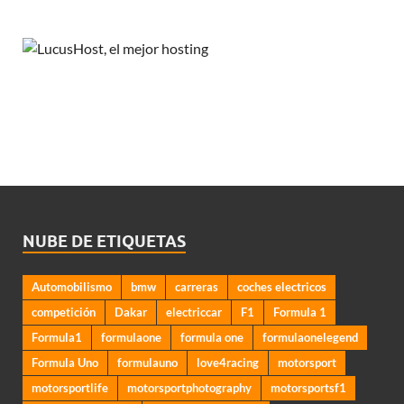
NUBE DE ETIQUETAS
Automobilismo
bmw
carreras
coches electricos
competición
Dakar
electriccar
F1
Formula 1
Formula1
formulaone
formula one
formulaonelegend
Formula Uno
formulauno
love4racing
motorsport
motorsportlife
motorsportphotography
motorsportsf1