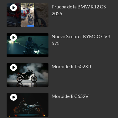
Prueba de la BMW R12 GS
2025
Nuevo Scooter KYMCO CV3
575
Morbidelli T502XR
Morbidelli C652V