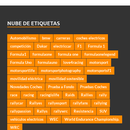
NUBE DE ETIQUETAS
Automobilismo
bmw
carreras
coches electricos
competición
Dakar
electriccar
F1
Formula 1
Formula1
formulaone
formula one
formulaonelegend
Formula Uno
formulauno
love4racing
motorsport
motorsportlife
motorsportphotography
motorsportsf1
movilidad eléctrica
movilidad sostenible
Novedades Coches
Prueba a Fondo
Pruebas Coches
race
racing
racingislife
Raids
Rallies
rally
rallycar
Rallyes
rallyesport
rallyfans
rallying
rallypassion
Rallys
rallywrc
Resistencia
SUV
vehiculos electricos
WEC
World Endurance Championship.
WRC