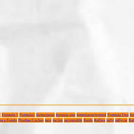
1
Formula 1
Formula1
formulaone
formula one
formulaonelegend
Formula Uno
fo
ba a Fondo
Pruebas Coches
race
racing
racingislife
Raids
Rallies
rally
rallycar
Ral