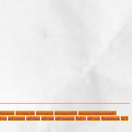
rmulauno
love4racing
motorsport
motorsportlife
motorsportphotography
lyes
rallyesport
rallyfans
rallying
rallypassion
Rallys
rallywrc
Resistencia
SUV