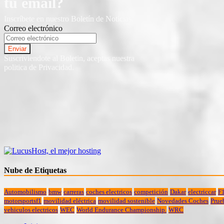
tu email?
Inscríbete en nuestro Boletín de Noticias.
Correo electrónico
Suscriviendote al Boletin, aceptas nuestra
politica de Privacidad.
Nube de Etiquetas
Automobilismo
bmw
carreras
coches electricos
competición
Dakar
electriccar
F
motorsportsf1
movilidad eléctrica
movilidad sostenible
Novedades Coches
Prue
vehiculos electricos
WEC
World Endurance Championship.
WRC