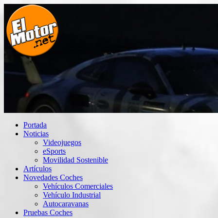
Saltar
al
contenido
El Motor punto Net
Información sobre novedades y pruebas de Automóviles
Portada
Noticias
Videojuegos
eSports
Movilidad Sostenible
Artículos
Novedades Coches
Vehículos Comerciales
Vehículo Industrial
Autocaravanas
Pruebas Coches