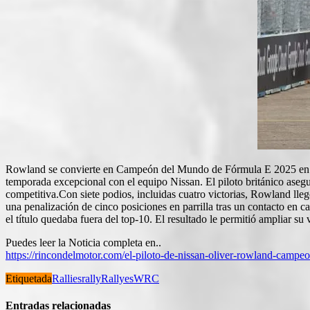
Rowland se convierte en Campeón del Mundo de Fórmula E 2025 en e
temporada excepcional con el equipo Nissan. El piloto británico aseguró
competitiva.Con siete podios, incluidas cuatro victorias, Rowland lle
una penalización de cinco posiciones en parrilla tras un contacto en ca
el título quedaba fuera del top-10. El resultado le permitió ampliar 
Puedes leer la Noticia completa en..
https://rincondelmotor.com/el-piloto-de-nissan-oliver-rowland-camp
Etiquetada
Rallies
rally
Rallyes
WRC
Entradas relacionadas