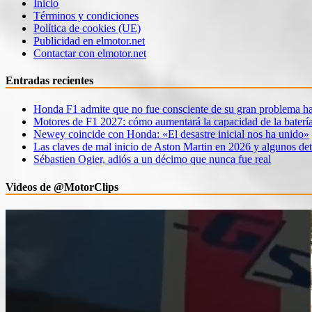
Inicio
Términos y condiciones
Política de cookies (UE)
Publicidad en elmotor.net
Contactar con elmotor.net
Entradas recientes
Honda F1 admite que no fue consciente de su gran problema ha
Motores de F1 2027: cómo aumentará la capacidad de la baterí
Newey coincide con Honda: «El desastre inicial nos ha unido»
Las claves de mal inicio de Aston Martin en 2026 y algunos det
Sébastien Ogier, adiós a un décimo que nunca fue real
Videos de @MotorClips