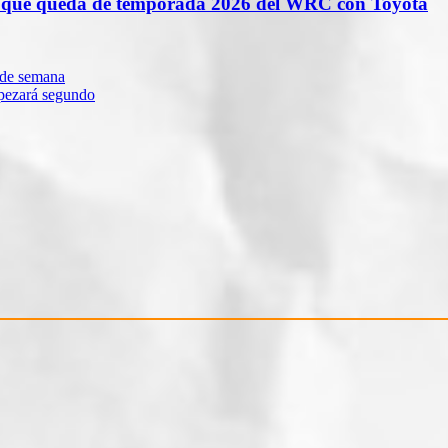
lo que queda de temporada 2026 del WRC con Toyota
n de semana
mpezará segundo