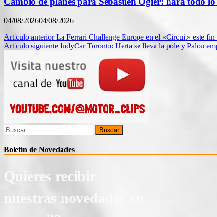
Cambio de planes para Sébastien Ogier: hará todo 
04/08/2026
04/08/2026
Navegación
Artículo anterior
La Ferrari Challenge Europe en el «Circuit» este fi
Artículo siguiente
IndyCar Toronto: Herta se lleva la pole y Palou e
de
entradas
Buscar:
Boletín de Novedades
Quieres recibir
nuestras novedades en