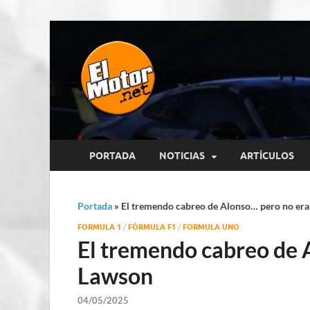
El Motor p
Información sobre novedades y 
PORTADA
NOTICIAS
ARTÍCULOS
Portada
»
El tremendo cabreo de Alonso… pero no er
FORMULA 1
/
FÓRMULA F1
/
FORMULA UNO
El tremendo cabreo de 
Lawson
04/05/2025