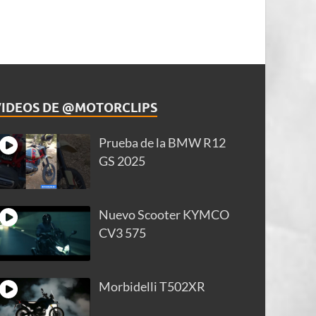
VIDEOS DE @MOTORCLIPS
Prueba de la BMW R12
GS 2025
Nuevo Scooter KYMCO
CV3 575
Morbidelli T502XR