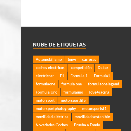
NUBE DE ETIQUETAS
Automobilismo
bmw
carreras
coches electricos
competición
Dakar
electriccar
F1
Formula 1
Formula1
formulaone
formula one
formulaonelegend
Formula Uno
formulauno
love4racing
motorsport
motorsportlife
motorsportphotography
motorsportsf1
movilidad eléctrica
movilidad sostenible
Novedades Coches
Prueba a Fondo