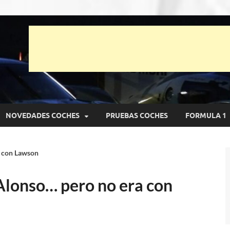
unto Net
pruebas de Automóviles
NOVEDADES COCHES
PRUEBAS COCHES
FORMULA 1
a con Lawson
Alonso… pero no era con