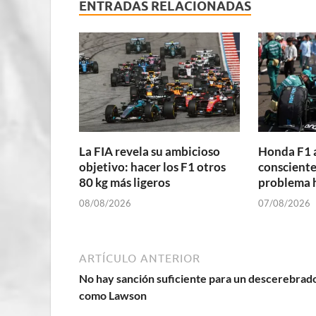
ENTRADAS RELACIONADAS
La FIA revela su ambicioso
Honda F1 
objetivo: hacer los F1 otros
consciente
80 kg más ligeros
problema 
08/08/2026
07/08/2026
ARTÍCULO ANTERIOR
No hay sanción suficiente para un descerebrad
como Lawson