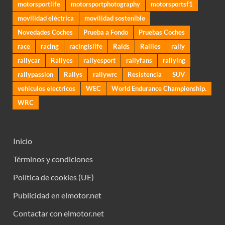
motorsportlife
motorsportphotography
motorsportsf1
movilidad eléctrica
movilidad sostenible
Novedades Coches
Prueba a Fondo
Pruebas Coches
race
racing
racingislife
Raids
Rallies
rally
rallycar
Rallyes
rallyesport
rallyfans
rallying
rallypassion
Rallys
rallywrc
Resistencia
SUV
vehiculos electricos
WEC
World Endurance Championship.
WRC
Inicio
Términos y condiciones
Política de cookies (UE)
Publicidad en elmotor.net
Contactar con elmotor.net