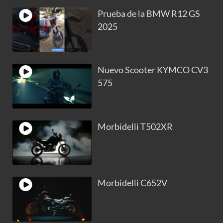
Prueba de la BMW R12 GS
2025
Nuevo Scooter KYMCO CV3
575
Morbidelli T502XR
Morbidelli C652V