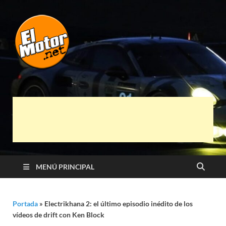
El Motor punto
Información sobre novedades y pruebas de
Automóviles
Net
MENÚ PRINCIPAL
Portada
»
Electrikhana 2: el último episodio inédito de los
vídeos de drift con Ken Block