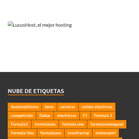
NUBE DE ETIQUETAS
Automobilismo
bmw
carreras
coches electricos
competición
Dakar
electriccar
F1
Formula 1
Formula1
formulaone
formula one
formulaonelegend
Formula Uno
formulauno
love4racing
motorsport