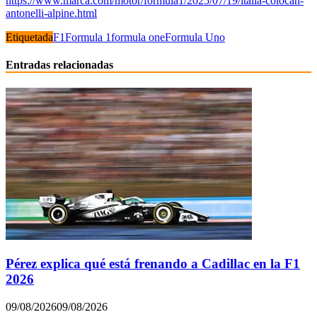
https://www.marca.com/motor/formula1/2025/07/19/italia-colocan-
antonelli-alpine.html
Etiquetada
F1
Formula 1
formula one
Formula Uno
Entradas relacionadas
Pérez explica qué está frenando a Cadillac en la F1
2026
09/08/2026
09/08/2026