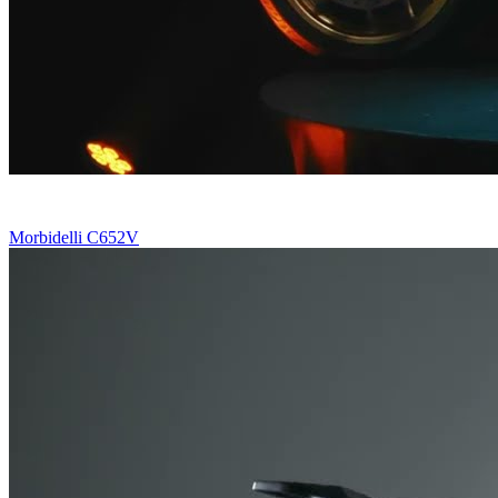
Morbidelli C652V