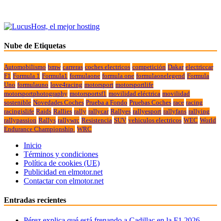
Nube de Etiquetas
Automobilismo
bmw
carreras
coches electricos
competición
Dakar
electriccar
F1
Formula 1
Formula1
formulaone
formula one
formulaonelegend
Formula
Uno
formulauno
love4racing
motorsport
motorsportlife
motorsportphotography
motorsportsf1
movilidad eléctrica
movilidad
sostenible
Novedades Coches
Prueba a Fondo
Pruebas Coches
race
racing
racingislife
Raids
Rallies
rally
rallycar
Rallyes
rallyesport
rallyfans
rallying
rallypassion
Rallys
rallywrc
Resistencia
SUV
vehiculos electricos
WEC
World
Endurance Championship.
WRC
Inicio
Términos y condiciones
Política de cookies (UE)
Publicidad en elmotor.net
Contactar con elmotor.net
Entradas recientes
Pérez explica qué está frenando a Cadillac en la F1 2026