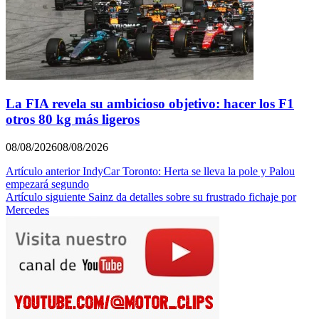
La FIA revela su ambicioso objetivo: hacer los F1
otros 80 kg más ligeros
08/08/2026
08/08/2026
Navegación
Artículo anterior
IndyCar Toronto: Herta se lleva la pole y Palou
empezará segundo
de
Artículo siguiente
Sainz da detalles sobre su frustrado fichaje por
entradas
Mercedes