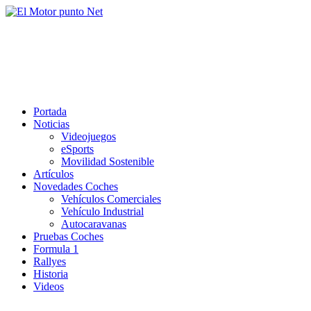
Saltar
al
El Motor punto Net
contenido
Información sobre novedades y pruebas de Automóviles
Portada
Noticias
Videojuegos
eSports
Movilidad Sostenible
Artículos
Novedades Coches
Vehículos Comerciales
Vehículo Industrial
Autocaravanas
Pruebas Coches
Formula 1
Rallyes
Historia
Videos