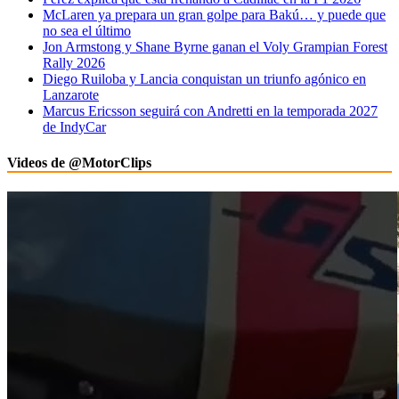
McLaren ya prepara un gran golpe para Bakú… y puede que
no sea el último
Jon Armstong y Shane Byrne ganan el Voly Grampian Forest
Rally 2026
Diego Ruiloba y Lancia conquistan un triunfo agónico en
Lanzarote
Marcus Ericsson seguirá con Andretti en la temporada 2027
de IndyCar
Videos de @MotorClips