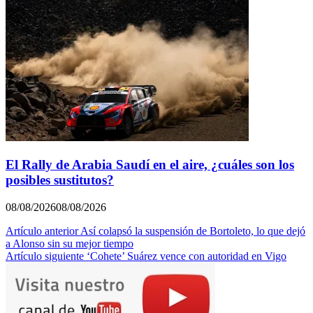
El Rally de Arabia Saudí en el aire, ¿cuáles son los
posibles sustitutos?
08/08/2026
08/08/2026
Navegación
Artículo anterior
Así colapsó la suspensión de Bortoleto, lo que dejó
a Alonso sin su mejor tiempo
de
Artículo siguiente
‘Cohete’ Suárez vence con autoridad en Vigo
entradas