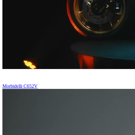
Morbidelli C652V