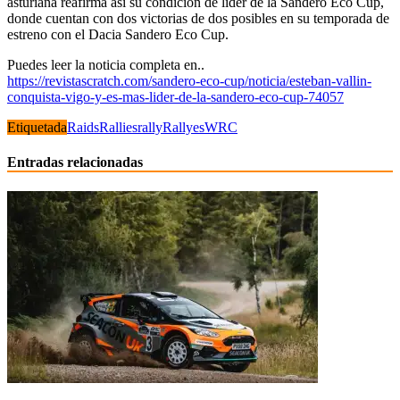
asturiana reafirma así su condición de líder de la Sandero Eco Cup,
donde cuentan con dos victorias de dos posibles en su temporada de
estreno con el Dacia Sandero Eco C
up.
Puedes leer la noticia completa en..
https://revistascratch.com/sandero-eco-cup/noticia/esteban-vallin-
conquista-vigo-y-es-mas-lider-de-la-sandero-eco-cup-74057
Etiquetada
Raids
Rallies
rally
Rallyes
WRC
Entradas relacionadas