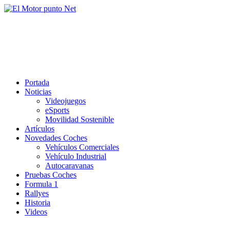
Saltar
al
El Motor punto Net
contenido
Información sobre novedades y pruebas de Automóviles
Portada
Noticias
Videojuegos
eSports
Movilidad Sostenible
Artículos
Novedades Coches
Vehículos Comerciales
Vehículo Industrial
Autocaravanas
Pruebas Coches
Formula 1
Rallyes
Historia
Videos