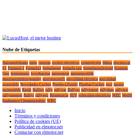
Nube de Etiquetas
Automobilismo
bmw
carreras
coches electricos
competición
Dakar
electriccar
F1
Formula 1
Formula1
formulaone
formula one
formulaonelegend
Formula
Uno
formulauno
love4racing
motorsport
motorsportlife
motorsportphotography
motorsportsf1
movilidad eléctrica
movilidad
sostenible
Novedades Coches
Prueba a Fondo
Pruebas Coches
race
racing
racingislife
Raids
Rallies
rally
rallycar
Rallyes
rallyesport
rallyfans
rallying
rallypassion
Rallys
rallywrc
Resistencia
SUV
vehiculos electricos
WEC
World
Endurance Championship.
WRC
Inicio
Términos y condiciones
Política de cookies (UE)
Publicidad en elmotor.net
Contactar con elmotor.net