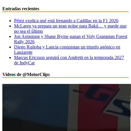
Entradas recientes
Pérez explica qué está frenando a Cadillac en la F1 2026
McLaren ya prepara un gran golpe para Bakú… y puede que
no sea el último
Jon Armstong y Shane Byrne ganan el Voly Grampian Forest
Rally 2026
Diego Ruiloba y Lancia conquistan un triunfo agónico en
Lanzarote
Marcus Ericsson seguirá con Andretti en la temporada 2027
de IndyCar
Videos de @MotorClips