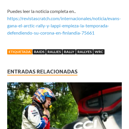
Puedes leer la noticia completa en..
https://revistascratch.com/internacionales/noticia/evans-
gana-el-arctic-rally-y-lappi-empieza-la-temporada-
defendiendo-su-corona-en-finlandia-75661
ETIQUETADA
RAIDS
RALLIES
RALLY
RALLYES
WRC
ENTRADAS RELACIONADAS