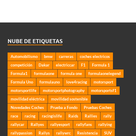
NUBE DE ETIQUETAS
Automobilismo
bmw
carreras
coches electricos
competición
Dakar
electriccar
F1
Formula 1
Formula1
formulaone
formula one
formulaonelegend
Formula Uno
formulauno
love4racing
motorsport
motorsportlife
motorsportphotography
motorsportsf1
movilidad eléctrica
movilidad sostenible
Novedades Coches
Prueba a Fondo
Pruebas Coches
race
racing
racingislife
Raids
Rallies
rally
rallycar
Rallyes
rallyesport
rallyfans
rallying
rallypassion
Rallys
rallywrc
Resistencia
SUV