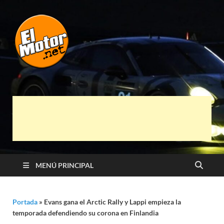
El Motor punto
Información sobre novedades y pruebas de
Automóviles
Net
MENÚ PRINCIPAL
Portada
»
Evans gana el Arctic Rally y Lappi empieza la
temporada defendiendo su corona en Finlandia