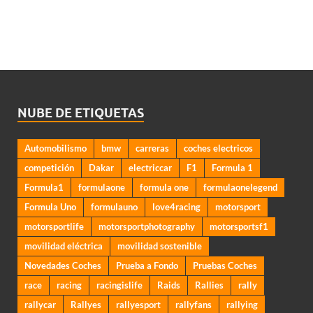
NUBE DE ETIQUETAS
Automobilismo
bmw
carreras
coches electricos
competición
Dakar
electriccar
F1
Formula 1
Formula1
formulaone
formula one
formulaonelegend
Formula Uno
formulauno
love4racing
motorsport
motorsportlife
motorsportphotography
motorsportsf1
movilidad eléctrica
movilidad sostenible
Novedades Coches
Prueba a Fondo
Pruebas Coches
race
racing
racingislife
Raids
Rallies
rally
rallycar
Rallyes
rallyesport
rallyfans
rallying