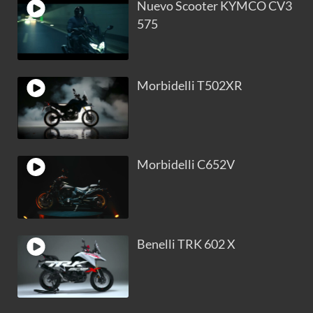
Nuevo Scooter KYMCO CV3
575
Morbidelli T502XR
Morbidelli C652V
Benelli TRK 602 X