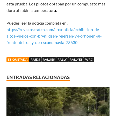
esta prueba. Los pilotos optaban por un compuesto más
duro al subir la temperatu
ra.
Puedes leer la noticia completa en..
https://revistascratch.com/erc/noticia/exhibicion-de-
altos-vuelos-con-brynildsen-reiersen-y-korhonen-al-
frente-del-rally-de-escandinavia-73630
ETIQUETADA
RAIDS
RALLIES
RALLY
RALLYES
WRC
ENTRADAS RELACIONADAS