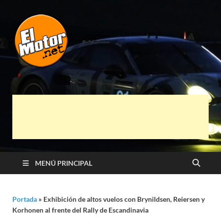
El Motor punto
Información sobre novedades y pruebas de
Automóviles
Net
MENÚ PRINCIPAL
Portada
»
Exhibición de altos vuelos con Brynildsen, Reiersen y
Korhonen al frente del Rally de Escandinavia