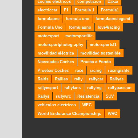
coches electricos
competición
Dakar
electriccar
F1
Formula 1
Formula1
formulaone
formula one
formulaonelegend
Formula Uno
formulauno
love4racing
motorsport
motorsportlife
motorsportphotography
motorsportsf1
movilidad eléctrica
movilidad sostenible
Novedades Coches
Prueba a Fondo
Pruebas Coches
race
racing
racingislife
Raids
Rallies
rally
rallycar
Rallyes
rallyesport
rallyfans
rallying
rallypassion
Rallys
rallywrc
Resistencia
SUV
vehiculos electricos
WEC
World Endurance Championship.
WRC