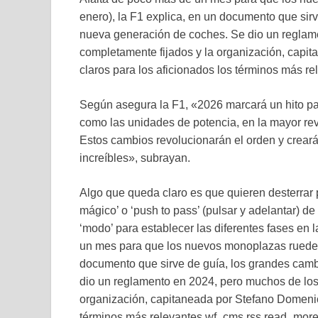
enero), la F1 explica, en un documento que sir
nueva generación de coches. Se dio un reglam
completamente fijados y la organización, capi
claros para los aficionados los términos más re
Según asegura la F1, «2026 marcará un hito par
como las unidades de potencia, en la mayor revi
Estos cambios revolucionarán el orden y creará
increíbles», subrayan.
Algo que queda claro es que quieren desterrar 
mágico’ o ‘push to pass’ (pulsar y adelantar) de
‘modo’ para establecer las diferentes fases en 
un mes para que los nuevos monoplazas rueden 
documento que sirve de guía, los grandes cam
dio un reglamento en 2024, pero muchos de los
organización, capitaneada por Stefano Domenica
términos más relevantes.wf_cms.rss.read_mor