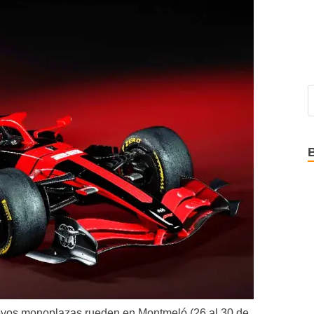
evos monoplazas rueden en Montmeló (26 al 30 de