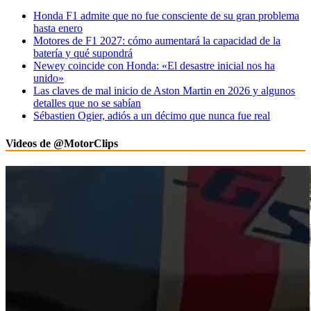
Honda F1 admite que no fue consciente de su gran problema
hasta enero
Motores de F1 2027: cómo aumentará la capacidad de la
batería y qué supondrá
Newey coincide con Honda: «El desastre inicial nos ha
unido»
Las claves de mal inicio de Aston Martin en 2026 y algunos
detalles que no se sabían
Sébastien Ogier, adiós a un décimo que nunca fue real
Videos de @MotorClips