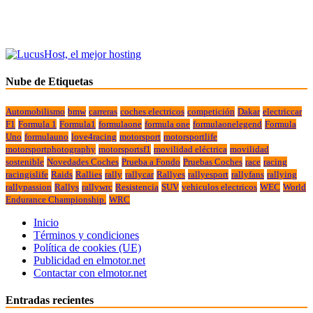
Nube de Etiquetas
Automobilismo
bmw
carreras
coches electricos
competición
Dakar
electriccar
F1
Formula 1
Formula1
formulaone
formula one
formulaonelegend
Formula
Uno
formulauno
love4racing
motorsport
motorsportlife
motorsportphotography
motorsportsf1
movilidad eléctrica
movilidad
sostenible
Novedades Coches
Prueba a Fondo
Pruebas Coches
race
racing
racingislife
Raids
Rallies
rally
rallycar
Rallyes
rallyesport
rallyfans
rallying
rallypassion
Rallys
rallywrc
Resistencia
SUV
vehiculos electricos
WEC
World
Endurance Championship.
WRC
Inicio
Términos y condiciones
Política de cookies (UE)
Publicidad en elmotor.net
Contactar con elmotor.net
Entradas recientes