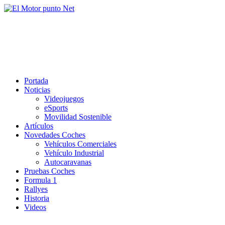
Saltar
al
El Motor punto Net
contenido
Información sobre novedades y pruebas de Automóviles
Portada
Noticias
Videojuegos
eSports
Movilidad Sostenible
Artículos
Novedades Coches
Vehículos Comerciales
Vehículo Industrial
Autocaravanas
Pruebas Coches
Formula 1
Rallyes
Historia
Videos