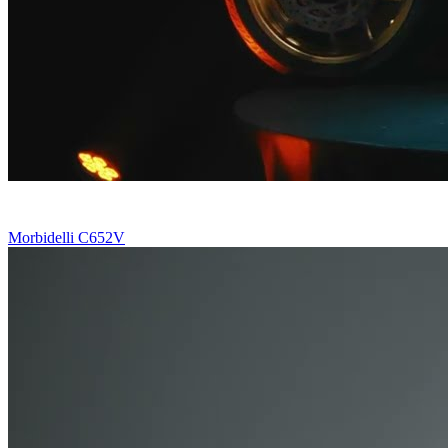
Morbidelli C652V