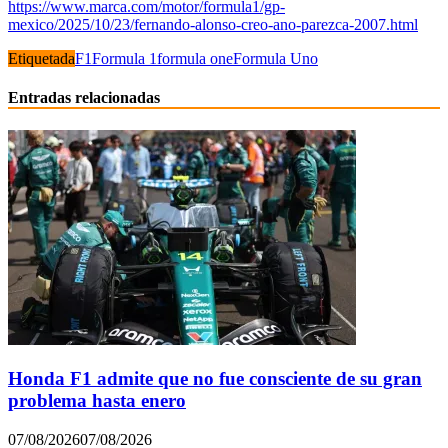
https://www.marca.com/motor/formula1/gp-
mexico/2025/10/23/fernando-alonso-creo-ano-parezca-2007.html
Etiquetada
F1
Formula 1
formula one
Formula Uno
Entradas relacionadas
Honda F1 admite que no fue consciente de su gran
problema hasta enero
07/08/2026
07/08/2026