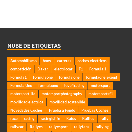
NUBE DE ETIQUETAS
Automobilismo
bmw
carreras
coches electricos
competición
Dakar
electriccar
F1
Formula 1
Formula1
formulaone
formula one
formulaonelegend
Formula Uno
formulauno
love4racing
motorsport
motorsportlife
motorsportphotography
motorsportsf1
movilidad eléctrica
movilidad sostenible
Novedades Coches
Prueba a Fondo
Pruebas Coches
race
racing
racingislife
Raids
Rallies
rally
rallycar
Rallyes
rallyesport
rallyfans
rallying