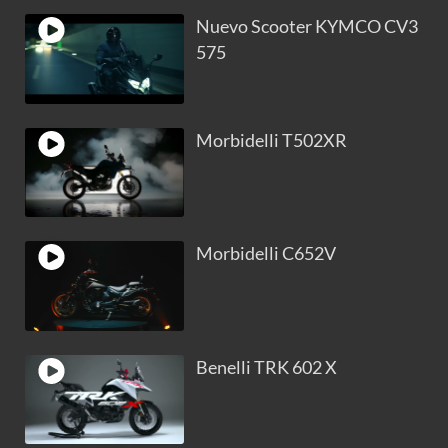
Nuevo Scooter KYMCO CV3
575
Morbidelli T502XR
Morbidelli C652V
Benelli TRK 602 X