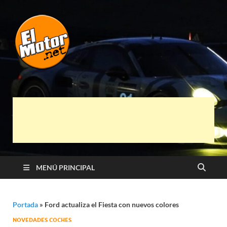
El Motor punto
Información sobre novedades y pruebas de
Automóviles
Net
MENÚ PRINCIPAL
Portada
»
Ford actualiza el Fiesta con nuevos colores
NOVEDADES COCHES