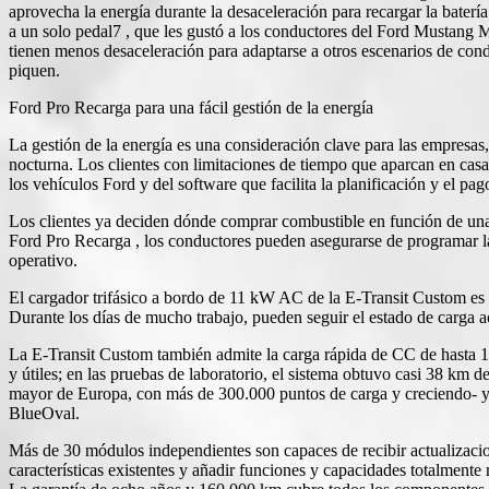
aprovecha la energía durante la desaceleración para recargar la bater
a un solo pedal7 , que les gustó a los conductores del Ford Mustang
tienen menos desaceleración para adaptarse a otros escenarios de condu
piquen.
Ford Pro Recarga para una fácil gestión de la energía
La gestión de la energía es una consideración clave para las empresas
nocturna. Los clientes con limitaciones de tiempo que aparcan en casa 
los vehículos Ford y del software que facilita la planificación y el pag
Los clientes ya deciden dónde comprar combustible en función de una 
Ford Pro Recarga , los conductores pueden asegurarse de programar la c
operativo.
El cargador trifásico a bordo de 11 kW AC de la E-Transit Custom es c
Durante los días de mucho trabajo, pueden seguir el estado de carga a
La E-Transit Custom también admite la carga rápida de CC de hasta 12
y útiles; en las pruebas de laboratorio, el sistema obtuvo casi 38 k
mayor de Europa, con más de 300.000 puntos de carga y creciendo- y 
BlueOval.
Más de 30 módulos independientes son capaces de recibir actualizacio
características existentes y añadir funciones y capacidades totalment