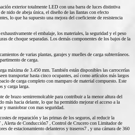
nación exterior totalmente LED con una barra de luces distintiva
de nido de abeja única, el diseño de las llantas con efecto
tes, lo que ha supuesto una mejora del coeficiente de resistencia
n exhaustivamente el embalaje, los materiales, la seguridad y el peso
ucturas de choque separadas. Los demás componentes de los bajos de la
rcamientos de varias plantas, garajes y muelles de carga subterráneos.
ompartimento de carga.
carga máxima de 3.450 mm. También están disponibles las carrocerías
seen transportar hasta cinco ocupantes, así como artículos más largos
espacio de carga completo con mamparo de material compuesto. Este
s y carga larga.
e de brazo semirremolcable para contribuir a la menor altura del
ado más hacia delante, lo que ha permitido mejorar el acceso a la
rcar y maniobrar con mas seguridad.
ostes de reparación y las primas de los seguros, al reducir la
il7 , Alerta de Conducción7 , Control de Crucero con Limitador de
res de estacionamiento delanteros y traseros7 , y una cámara de 360 ​​