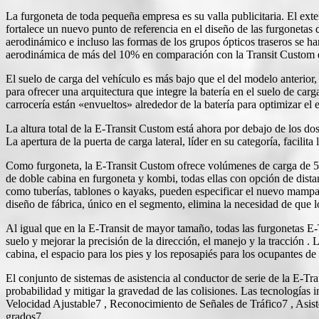
La furgoneta de toda pequeña empresa es su valla publicitaria. El exte
fortalece un nuevo punto de referencia en el diseño de las furgonetas d
aerodinámico e incluso las formas de los grupos ópticos traseros se h
aerodinámica de más del 10% en comparación con la Transit Custom d
El suelo de carga del vehículo es más bajo que el del modelo anterior, 
para ofrecer una arquitectura que integre la batería en el suelo de c
carrocería están «envueltos» alrededor de la batería para optimizar el 
La altura total de la E-Transit Custom está ahora por debajo de los dos
La apertura de la puerta de carga lateral, líder en su categoría, facili
Como furgoneta, la E-Transit Custom ofrece volúmenes de carga de 5,
de doble cabina en furgoneta y kombi, todas ellas con opción de distan
como tuberías, tablones o kayaks, pueden especificar el nuevo mampa
diseño de fábrica, único en el segmento, elimina la necesidad de que lo
Al igual que en la E-Transit de mayor tamaño, todas las furgonetas E-
suelo y mejorar la precisión de la dirección, el manejo y la tracción .
cabina, el espacio para los pies y los reposapiés para los ocupantes d
El conjunto de sistemas de asistencia al conductor de serie de la E-Tra
probabilidad y mitigar la gravedad de las colisiones. Las tecnologías
Velocidad Ajustable7 , Reconocimiento de Señales de Tráfico7 , Asisten
grados7 .