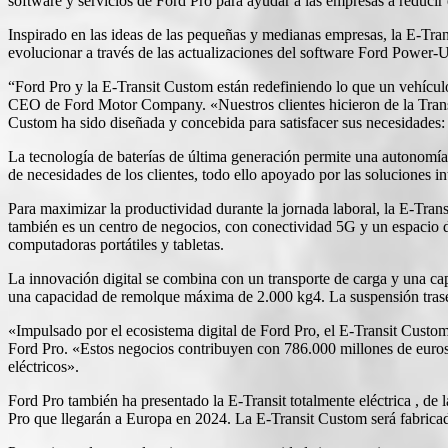
software y servicios de Ford Pro para ayudar a las empresas a reducir e
Inspirado en las ideas de las pequeñas y medianas empresas, la E-Tran
evolucionar a través de las actualizaciones del software Ford Power-U
“Ford Pro y la E-Transit Custom están redefiniendo lo que un vehículo
CEO de Ford Motor Company. «Nuestros clientes hicieron de la Trans
Custom ha sido diseñada y concebida para satisfacer sus necesidades:
La tecnología de baterías de última generación permite una autonomí
de necesidades de los clientes, todo ello apoyado por las soluciones in
Para maximizar la productividad durante la jornada laboral, la E-Trans
también es un centro de negocios, con conectividad 5G y un espacio de
computadoras portátiles y tabletas.
La innovación digital se combina con un transporte de carga y una ca
una capacidad de remolque máxima de 2.000 kg4. La suspensión trasera
«Impulsado por el ecosistema digital de Ford Pro, el E-Transit Cust
Ford Pro. «Estos negocios contribuyen con 786.000 millones de euros 
eléctricos».
Ford Pro también ha presentado la E-Transit totalmente eléctrica , de
Pro que llegarán a Europa en 2024. La E-Transit Custom será fabric