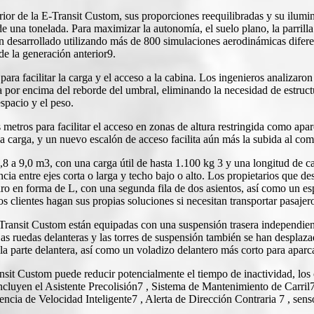
rior de la E-Transit Custom, sus proporciones reequilibradas y su ilumi
e una tonelada. Para maximizar la autonomía, el suelo plano, la parrilla 
an desarrollado utilizando más de 800 simulaciones aerodinámicas diferen
e la generación anterior9.
para facilitar la carga y el acceso a la cabina. Los ingenieros analizaro
arga por encima del reborde del umbral, eliminando la necesidad de estr
espacio y el peso.
 metros para facilitar el acceso en zonas de altura restringida como apa
ta la carga, y un nuevo escalón de acceso facilita aún más la subida al c
8 a 9,0 m3, con una carga útil de hasta 1.100 kg 3 y una longitud de 
cia entre ejes corta o larga y techo bajo o alto. Los propietarios que de
ro en forma de L, con una segunda fila de dos asientos, así como un 
s clientes hagan sus propias soluciones si necesitan transportar pasajero
Transit Custom están equipadas con una suspensión trasera independient
 Las ruedas delanteras y las torres de suspensión también se han desplaz
e la parte delantera, así como un voladizo delantero más corto para apa
nsit Custom puede reducir potencialmente el tiempo de inactividad, los c
 incluyen el Asistente Precolisión7 , Sistema de Mantenimiento de Carr
cia de Velocidad Inteligente7 , Alerta de Dirección Contraria 7 , senso