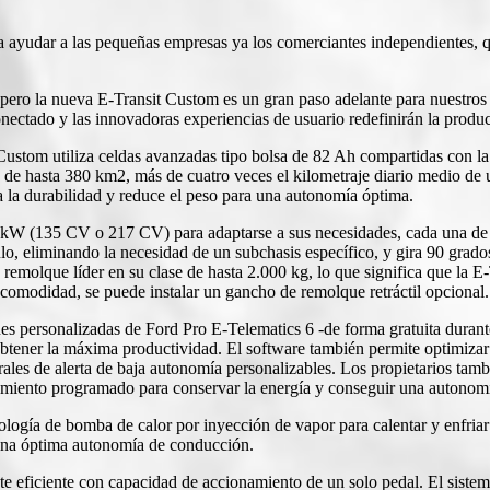
a ayudar a las pequeñas empresas ya los comerciantes independientes, qu
ero la nueva E-Transit Custom es un gran paso adelante para nuestros 
ectado y las innovadoras experiencias de usuario redefinirán la producti
t Custom utiliza celdas avanzadas tipo bolsa de 82 Ah compartidas con
a de hasta 380 km2, más de cuatro veces el kilometraje diario medio de 
ra la durabilidad y reduce el peso para una autonomía óptima.
 kW (135 CV o 217 CV) para adaptarse a sus necesidades, cada una de 
ulo, eliminando la necesidad de un subchasis específico, y gira 90 grado
remolque líder en su clase de hasta 2.000 kg, lo que significa que la E-
 comodidad, se puede instalar un gancho de remolque retráctil opcional.
nes personalizadas de Ford Pro E-Telematics 6 -de forma gratuita durante
a obtener la máxima productividad. El software también permite optimizar
rales de alerta de baja autonomía personalizables. Los propietarios tam
onamiento programado para conservar la energía y conseguir una autonom
nología de bomba de calor por inyección de vapor para calentar y enfriar 
 una óptima autonomía de conducción.
 eficiente con capacidad de accionamiento de un solo pedal. El sistema