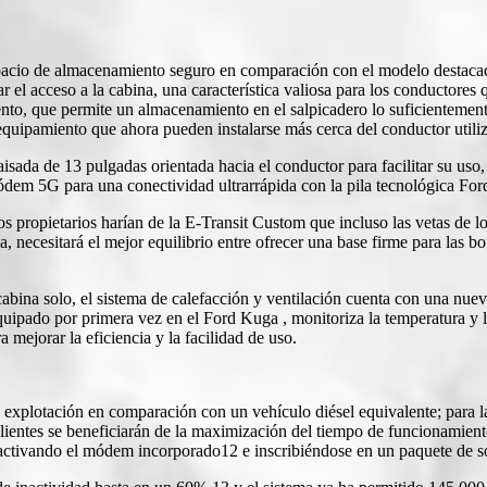
pacio de almacenamiento seguro en comparación con el modelo destaca
r el acceso a la cabina, una característica valiosa para los conductores q
nto, que permite un almacenamiento en el salpicadero lo suficientement
 equipamiento que ahora pueden instalarse más cerca del conductor util
aisada de 13 pulgadas orientada hacia el conductor para facilitar su u
em 5G para una conectividad ultrarrápida con la pila tecnológica For
s propietarios harían de la E-Transit Custom que incluso las vetas de lo
ua, necesitará el mejor equilibrio entre ofrecer una base firme para las b
bina solo, el sistema de calefacción y ventilación cuenta con una nuev
, equipado por primera vez en el Ford Kuga , monitoriza la temperatura
 mejorar la eficiencia y la facilidad de uso.
 explotación en comparación con un vehículo diésel equivalente; para la
clientes se beneficiarán de la maximización del tiempo de funcionamien
 activando el módem incorporado12 e inscribiéndose en un paquete de s