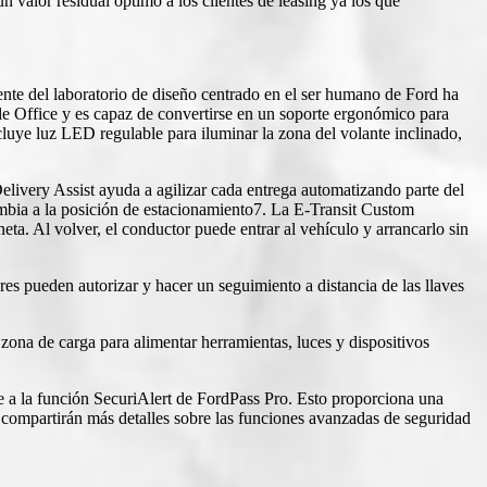
 valor residual óptimo a los clientes de leasing ya los que
ente del laboratorio de diseño centrado en el ser humano de Ford ha
e Office y es capaz de convertirse en un soporte ergonómico para
cluye luz LED regulable para iluminar la zona del volante inclinado,
elivery Assist ayuda a agilizar cada entrega automatizando parte del
cambia a la posición de estacionamiento7. La E-Transit Custom
ta. Al volver, el conductor puede entrar al vehículo y arrancarlo sin
ores pueden autorizar y hacer un seguimiento a distancia de las llaves
zona de carga para alimentar herramientas, luces y dispositivos
se a la función SecuriAlert de FordPass Pro. Esto proporciona una
Se compartirán más detalles sobre las funciones avanzadas de seguridad