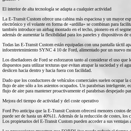
El interior de alta tecnología se adapta a cualquier actividad
La E-Transit Custom ofrece una cabina más espaciosa y un mayor es
electrónico y el volante en forma de «ardilla» se combinan para facilita
también introduce un airbag montado en el techo, pionero en el segme
además de aumentar la flexibilidad para los paneles y dispositivos de
Todas las E-Transit Custom están equipadas con una pantalla táctil ap
infoentretenimiento SYNC 4 10 de Ford, alimentado por un nuevo mód
Los diseñadores de Ford se esforzaron tanto al considerar el uso que lo
dispuestos para utilizar texturas que evitan atrapar la suciedad y el ag
deslicen hacia dentro y hacia fuera con facilidad.
Dado que los conductores de vehículos comerciales suelen ocupar la ca
flujo de aire sólo a los asientos ocupados. Un parabrisas inteligente
flujo de aire para mantener proactivamente el parabrisas despejado para
Mejora del tiempo de actividad y del coste operativo
Ford Pro anticipa que la E-Transit Custom ofrecerá menores costos de
puede ser de hasta un 40%11. Además de la reducción de costes, los 
Los propietarios del E-Transit Custom pueden acceder a sus ventajas