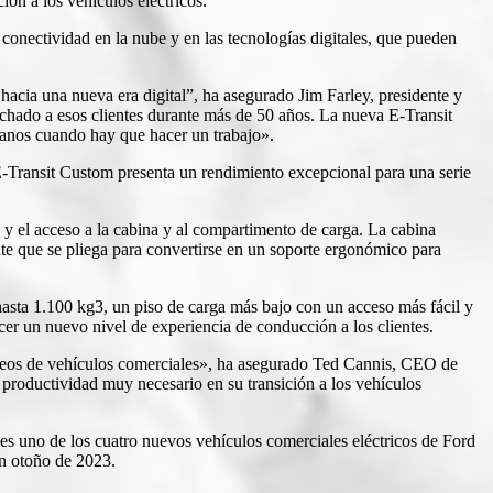
ión a los vehículos eléctricos.
conectividad en la nube y en las tecnologías digitales, que pueden
hacia una nueva era digital”, ha asegurado Jim Farley, presidente y
hado a esos clientes durante más de 50 años. La nueva E-Transit
manos cuando hay que hacer un trabajo».
-Transit Custom presenta un rendimiento excepcional para una serie
s y el acceso a la cabina y al compartimento de carga. La cabina
nte que se pliega para convertirse en un soporte ergonómico para
hasta 1.100 kg3, un piso de carga más bajo con un acceso más fácil y
er un nuevo nivel de experiencia de conducción a los clientes.
ropeos de vehículos comerciales», ha asegurado Ted Cannis, CEO de
productividad muy necesario en su transición a los vehículos
 es uno de los cuatro nuevos vehículos comerciales eléctricos de Ford
n otoño de 2023.