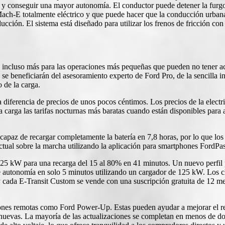
ía y conseguir una mayor autonomía. El conductor puede detener la furg
 Mach-E totalmente eléctrico y que puede hacer que la conducción urba
cción. El sistema está diseñado para utilizar los frenos de fricción con 
, incluso más para las operaciones más pequeñas que pueden no tener ac
se beneficiarán del asesoramiento experto de Ford Pro, de la sencilla in
o de la carga.
diferencia de precios de unos pocos céntimos. Los precios de la electri
arga las tarifas nocturnas más baratas cuando están disponibles para ay
apaz de recargar completamente la batería en 7,8 horas, por lo que los 
ctual sobre la marcha utilizando la aplicación para smartphones FordPa
5 kW para una recarga del 15 al 80% en 41 minutos. Un nuevo perfil pe
m de autonomía en solo 5 minutos utilizando un cargador de 125 kW. Los
cada E-Transit Custom se vende con una suscripción gratuita de 12 mes
nes remotas como Ford Power-Up. Estas pueden ayudar a mejorar el rend
e nuevas. La mayoría de las actualizaciones se completan en menos de d