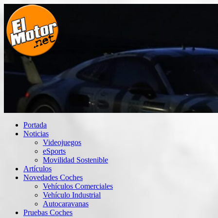
Saltar
al
contenido
El Motor punto Net
Información sobre novedades y pruebas de Automóviles
Portada
Noticias
Videojuegos
eSports
Movilidad Sostenible
Artículos
Novedades Coches
Vehículos Comerciales
Vehículo Industrial
Autocaravanas
Pruebas Coches