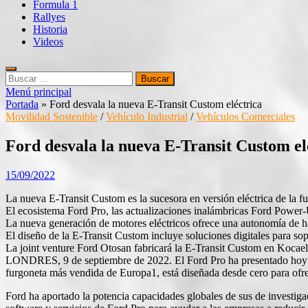
Formula 1
Rallyes
Historia
Videos
Buscar:
Menú principal
Portada
»
Ford desvala la nueva E-Transit Custom eléctrica
Movilidad Sostenible
/
Vehículo Industrial
/
Vehículos Comerciales
Ford desvala la nueva E-Transit Custom el
15/09/2022
La nueva E-Transit Custom es la sucesora en versión eléctrica de la 
El ecosistema Ford Pro, las actualizaciones inalámbricas Ford Power-U
La nueva generación de motores eléctricos ofrece una autonomía de ha
El diseño de la E-Transit Custom incluye soluciones digitales para sop
La joint venture Ford Otosan fabricará la E-Transit Custom en Kocaeli
LONDRES, 9 de septiembre de 2022. El Ford Pro ha presentado hoy la 
furgoneta más vendida de Europa1, está diseñada desde cero para ofre
Ford ha aportado la potencia capacidades globales de sus de investiga