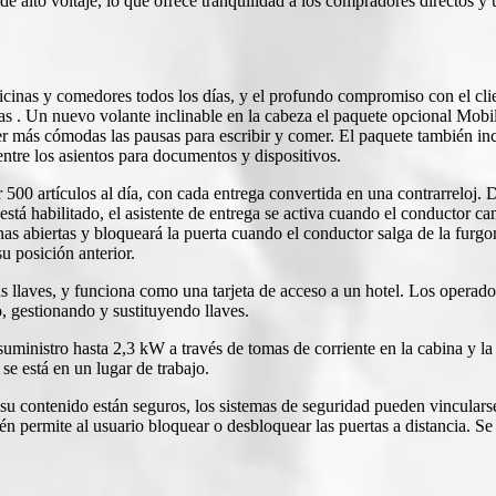
lto voltaje, lo que ofrece tranquilidad a los compradores directos y un
icinas y comedores todos los días, y el profundo compromiso con el cli
s . Un nuevo volante inclinable en la cabeza el paquete opcional Mobil
er más cómodas las pausas para escribir y comer. El paquete también in
ntre los asientos para documentos y dispositivos.
500 artículos al día, con cada entrega convertida en una contrarreloj. D
stá habilitado, el asistente de entrega se activa cuando el conductor 
s abiertas y bloqueará la puerta cuando el conductor salga de la furgone
u posición anterior.
las llaves, y funciona como una tarjeta de acceso a un hotel. Los operad
, gestionando y sustituyendo llaves.
uministro hasta 2,3 kW a través de tomas de corriente en la cabina y la 
 se está en un lugar de trabajo.
 y su contenido están seguros, los sistemas de seguridad pueden vincular
bién permite al usuario bloquear o desbloquear las puertas a distancia. 