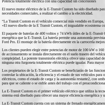
Potencia totalmente electrica con una capacidad sin concesiones
El nuevo motor eléctrico de la E-Transit Custom ha sido diseñado par
necesidades comerciales, a realizar el cambio a la electricidad.
“La Transit Custom es el vehículo comercial más vendido en Europa, p
«El nuevo diseño de la E Transit Custom, el inigualable ecosistema con
El paquete de baterías de 400 voltios y 74 kWh útiles de la E-Transi
energética que la E-Transit. La batería permite una autonomía previst
Ford Pro. El montaje de la batería directamente en la carrocería mejo
Los clientes pueden elegir entre potencias de motor de 100 kW o 160
de accionamiento se instala directamente en el suelo trasero del vehíc
complejidad. La potente transmisión eléctrica ofrece una capacidad de 
ninguna otra furgoneta totalmente eléctrica puede igualar. Para mayor
Los propietarios de la E-Transit Custom se beneficiarán de las funcio
controlar la ubicación, la eficiencia y el estado de sus vehículos par
eléctricos, como el estado de carga y la autonomía restante2, con umb
para que se caliente o se enfríe antes del trabajo con el preacondici
La E-Transit Custom es el primer vehículo eléctrico que utiliza la tec
sistema está diseñado para ofrecer una mayor eficiencia energética y
La E-Transit Custom cuenta con un sistema de frenado energéticamente