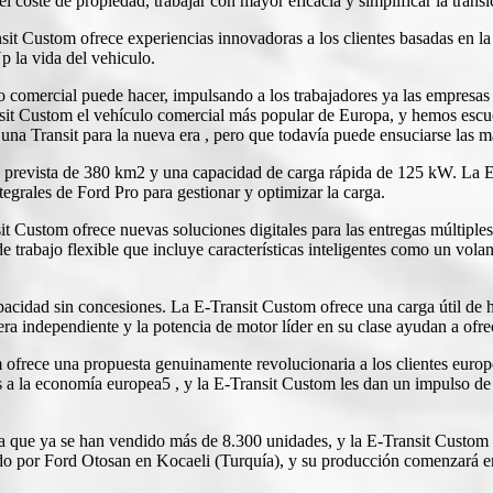
l coste de propiedad, trabajar con mayor eficacia y simplificar la transic
sit Custom ofrece experiencias innovadoras a los clientes basadas en la 
p la vida del vehiculo.
 comercial puede hacer, impulsando a los trabajadores ya las empresas 
it Custom el vehículo comercial más popular de Europa, y hemos escuc
 una Transit para la nueva era , pero que todavía puede ensuciarse las 
a prevista de 380 km2 y una capacidad de carga rápida de 125 kW. La E
tegrales de Ford Pro para gestionar y optimizar la carga.
it Custom ofrece nuevas soluciones digitales para las entregas múltiple
 trabajo flexible que incluye características inteligentes como un vola
pacidad sin concesiones. La E-Transit Custom ofrece una carga útil de 
 independiente y la potencia de motor líder en su clase ayudan a ofrec
om ofrece una propuesta genuinamente revolucionaria a los clientes eu
a la economía europea5 , y la E-Transit Custom les dan un impulso de 
 la que ya se han vendido más de 8.300 unidades, y la E-Transit Custom
ado por Ford Otosan en Kocaeli (Turquía), y su producción comenzará e