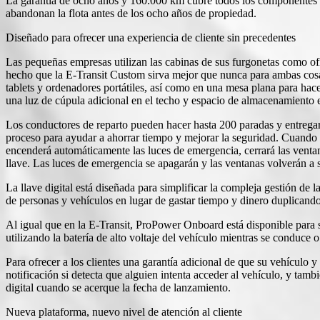
La garantía de ocho años y 160.000 km cubre todos los componentes de a
abandonan la flota antes de los ocho años de propiedad.
Diseñado para ofrecer una experiencia de cliente sin precedentes
Las pequeñas empresas utilizan las cabinas de sus furgonetas como of
hecho que la E-Transit Custom sirva mejor que nunca para ambas cosa
tablets y ordenadores portátiles, así como en una mesa plana para hac
una luz de cúpula adicional en el techo y espacio de almacenamiento e
Los conductores de reparto pueden hacer hasta 200 paradas y entregar 
proceso para ayudar a ahorrar tiempo y mejorar la seguridad. Cuando e
encenderá automáticamente las luces de emergencia, cerrará las ventana
llave. Las luces de emergencia se apagarán y las ventanas volverán a s
La llave digital está diseñada para simplificar la compleja gestión de 
de personas y vehículos en lugar de gastar tiempo y dinero duplicando
Al igual que en la E-Transit, ProPower Onboard está disponible para s
utilizando la batería de alto voltaje del vehículo mientras se conduce o
Para ofrecer a los clientes una garantía adicional de que su vehículo
notificación si detecta que alguien intenta acceder al vehículo, y tam
digital cuando se acerque la fecha de lanzamiento.
Nueva plataforma, nuevo nivel de atención al cliente