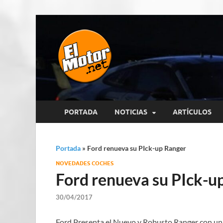
El Motor p
Información sobre novedades y 
PORTADA
NOTICIAS
ARTÍCULOS
Portada
»
Ford renueva su PIck-up Ranger
NOVEDADES COCHES
Ford renueva su PIck-u
30/04/2017
Ford Presenta el Nuevo y Robusto Ranger con un