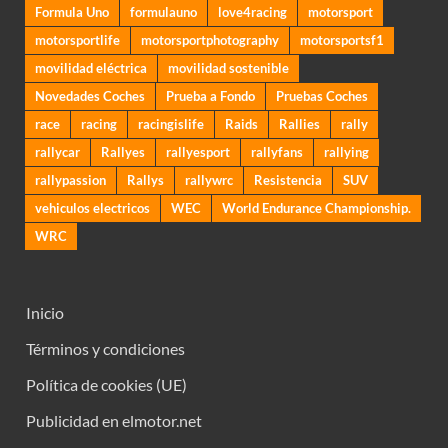
Formula Uno
formulauno
love4racing
motorsport
motorsportlife
motorsportphotography
motorsportsf1
movilidad eléctrica
movilidad sostenible
Novedades Coches
Prueba a Fondo
Pruebas Coches
race
racing
racingislife
Raids
Rallies
rally
rallycar
Rallyes
rallyesport
rallyfans
rallying
rallypassion
Rallys
rallywrc
Resistencia
SUV
vehiculos electricos
WEC
World Endurance Championship.
WRC
Inicio
Términos y condiciones
Política de cookies (UE)
Publicidad en elmotor.net