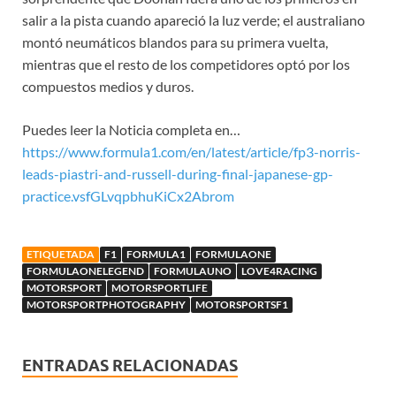
salir a la pista cuando apareció la luz verde; el australiano
montó neumáticos blandos para su primera vuelta,
mientras que el resto de los competidores optó por los
compuestos medios y duros.
Puedes leer la Noticia completa en…
https://www.formula1.com/en/latest/article/fp3-norris-
leads-piastri-and-russell-during-final-japanese-gp-
practice.vsfGLvqpbhuKiCx2Abrom
ETIQUETADA
F1
FORMULA1
FORMULAONE
FORMULAONELEGEND
FORMULAUNO
LOVE4RACING
MOTORSPORT
MOTORSPORTLIFE
MOTORSPORTPHOTOGRAPHY
MOTORSPORTSF1
ENTRADAS RELACIONADAS