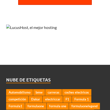
NUBE DE ETIQUETAS
Automobilismo
bmw
carreras
coches electricos
competición
Dakar
electriccar
F1
Formula 1
Formula1
formulaone
formula one
formulaonelegend