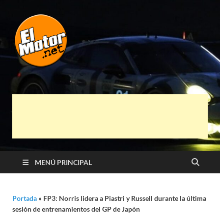
El Motor punto
Información sobre novedades y pruebas de
Automóviles
Net
MENÚ PRINCIPAL
Portada
»
FP3: Norris lidera a Piastri y Russell durante la última
sesión de entrenamientos del GP de Japón