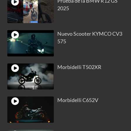
Prueba de la BMW R12 GS
2025
Nuevo Scooter KYMCO CV3
575
Morbidelli T502XR
Morbidelli C652V