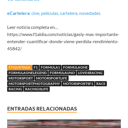
eCartelera:
cine, películas, cartelera, novedades
Leer noticia completa en…
https://www.f1aldia.com/noticias/gasly-mas-importante-
entender-cuantificar-donde-viene-perdida-rendimiento-
45842/
ETIQUETADA
F1
FORMULA1
FORMULAONE
FORMULAONELEGEND
FORMULAUNO
LOVE4RACING
MOTORSPORT
MOTORSPORTLIFE
MOTORSPORTPHOTOGRAPHY
MOTORSPORTSF1
RACE
RACING
RACINGISLIFE
ENTRADAS RELACIONADAS