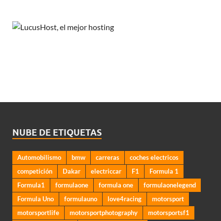
NUBE DE ETIQUETAS
Automobilismo
bmw
carreras
coches electricos
competición
Dakar
electriccar
F1
Formula 1
Formula1
formulaone
formula one
formulaonelegend
Formula Uno
formulauno
love4racing
motorsport
motorsportlife
motorsportphotography
motorsportsf1