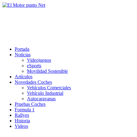
Saltar
al
El Motor punto Net
contenido
Información sobre novedades y pruebas de Automóviles
Portada
Noticias
Videojuegos
eSports
Movilidad Sostenible
Artículos
Novedades Coches
Vehículos Comerciales
Vehículo Industrial
Autocaravanas
Pruebas Coches
Formula 1
Rallyes
Historia
Videos