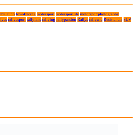
rmulauno
love4racing
motorsport
motorsportlife
motorsportphotography
lyes
rallyesport
rallyfans
rallying
rallypassion
Rallys
rallywrc
Resistencia
SUV