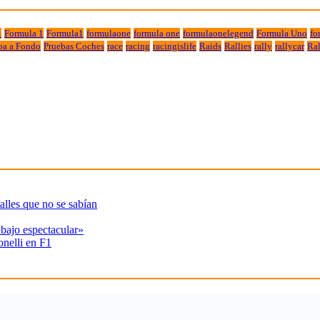
1
Formula 1
Formula1
formulaone
formula one
formulaonelegend
Formula Uno
fo
ba a Fondo
Pruebas Coches
race
racing
racingislife
Raids
Rallies
rally
rallycar
Ral
alles que no se sabían
abajo espectacular»
onelli en F1