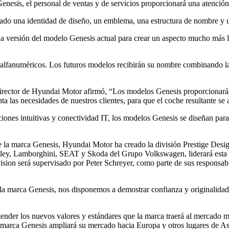
nesis, el personal de ventas y de servicios proporcionará una atención rá
eado una identidad de diseño, un emblema, una estructura de nombre y un 
 versión del modelo Genesis actual para crear un aspecto mucho más l
lfanuméricos. Los futuros modelos recibirán su nombre combinando la 
rector de Hyundai Motor afirmó, “Los modelos Genesis proporcionarán
ta las necesidades de nuestros clientes, para que el coche resultante se
aciones intuitivas y conectividad IT, los modelos Genesis se diseñan p
os de la marca Genesis, Hyundai Motor ha creado la división Prestige 
ntley, Lamborghini, SEAT y Skoda del Grupo Volkswagen, liderará esta 
sion será supervisado por Peter Schreyer, como parte de sus responsabi
e la marca Genesis, nos disponemos a demostrar confianza y originalid
nder los nuevos valores y estándares que la marca traerá al mercado mu
 marca Genesis ampliará su mercado hacia Europa y otros lugares de As