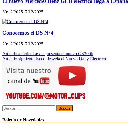
El nuevo Mercedes Benz GLB eléctrico llega a Españ
30/12/2025
17/12/2025
Conocemos el DS N°4
29/12/2025
17/12/2025
Navegación
Artículo anterior
Lexus presenta el nuevo GS300h
Artículo siguiente
Iveco desvela el Nuevo Daily Eléctrico
de
entradas
Buscar:
Boletín de Novedades