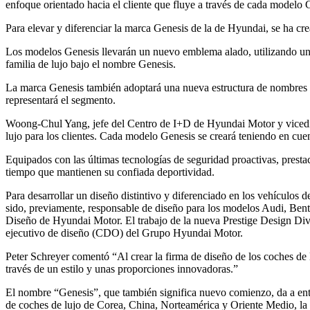
enfoque orientado hacia el cliente que fluye a través de cada modelo Ge
Para elevar y diferenciar la marca Genesis de la de Hyundai, se ha cr
Los modelos Genesis llevarán un nuevo emblema alado, utilizando una
familia de lujo bajo el nombre Genesis.
La marca Genesis también adoptará una nueva estructura de nombres a
representará el segmento.
Woong-Chul Yang, jefe del Centro de I+D de Hyundai Motor y vicedi
lujo para los clientes. Cada modelo Genesis se creará teniendo en cuen
Equipados con las últimas tecnologías de seguridad proactivas, prest
tiempo que mantienen su confiada deportividad.
Para desarrollar un diseño distintivo y diferenciado en los vehícul
sido, previamente, responsable de diseño para los modelos Audi, Be
Diseño de Hyundai Motor. El trabajo de la nueva Prestige Design Divi
ejecutivo de diseño (CDO) del Grupo Hyundai Motor.
Peter Schreyer comentó “Al crear la firma de diseño de los coches d
través de un estilo y unas proporciones innovadoras.”
El nombre “Genesis”, que también significa nuevo comienzo, da a ente
de coches de lujo de Corea, China, Norteamérica y Oriente Medio, la