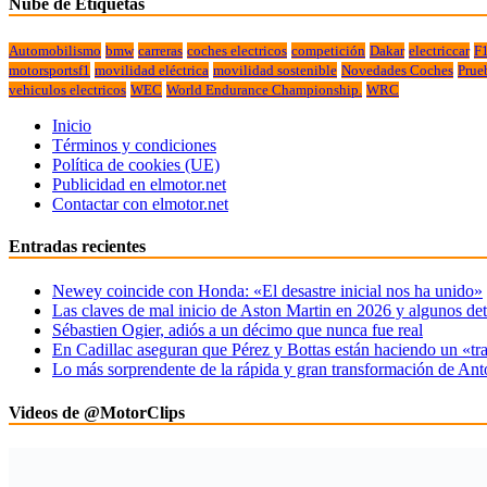
Nube de Etiquetas
Automobilismo
bmw
carreras
coches electricos
competición
Dakar
electriccar
F
motorsportsf1
movilidad eléctrica
movilidad sostenible
Novedades Coches
Prue
vehiculos electricos
WEC
World Endurance Championship.
WRC
Inicio
Términos y condiciones
Política de cookies (UE)
Publicidad en elmotor.net
Contactar con elmotor.net
Entradas recientes
Newey coincide con Honda: «El desastre inicial nos ha unido»
Las claves de mal inicio de Aston Martin en 2026 y algunos det
Sébastien Ogier, adiós a un décimo que nunca fue real
En Cadillac aseguran que Pérez y Bottas están haciendo un «tr
Lo más sorprendente de la rápida y gran transformación de Ant
Videos de @MotorClips