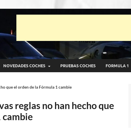
unto Net
pruebas de Automóviles
NOVEDADES COCHES
PRUEBAS COCHES
FORMULA 1
cho que el orden de la Fórmula 1 cambie
vas reglas no han hecho que
1 cambie