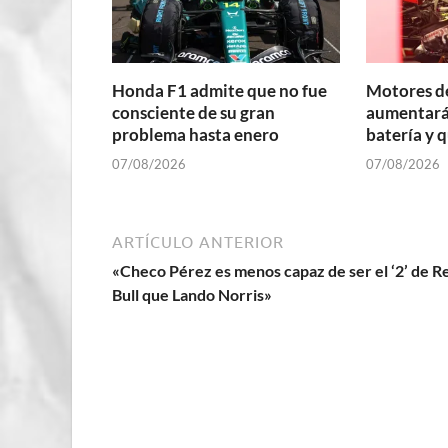
Honda F1 admite que no fue
Motores d
consciente de su gran
aumentará 
problema hasta enero
batería y 
07/08/2026
07/08/2026
ARTÍCULO ANTERIOR
«Checo Pérez es menos capaz de ser el ‘2’ de R
Bull que Lando Norris»