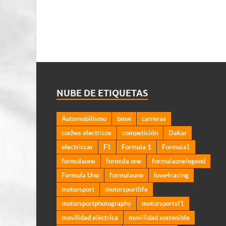
NUBE DE ETIQUETAS
Automobilismo
bmw
carreras
coches electricos
competición
Dakar
electriccar
F1
Formula 1
Formula1
formulaone
formula one
formulaonelegend
Formula Uno
formulauno
love4racing
motorsport
motorsportlife
motorsportphotography
motorsportsf1
movilidad eléctrica
movilidad sostenible