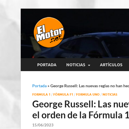
El Motor p
Información sobre novedades y 
PORTADA
NOTICIAS
ARTÍCULOS
Portada
»
George Russell: Las nuevas reglas no han he
FORMULA 1
/
FÓRMULA F1
/
FORMULA UNO
/
NOTICIAS
George Russell: Las nue
el orden de la Fórmula 
15/06/2023