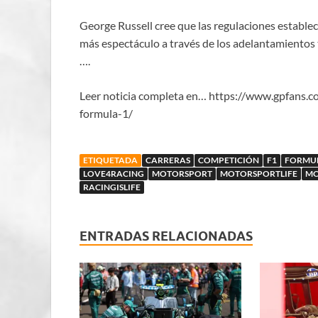
George Russell cree que las regulaciones estableci
más espectáculo a través de los adelantamientos 
….
Leer noticia completa en… https://www.gpfans.c
formula-1/
ETIQUETADA
CARRERAS
COMPETICIÓN
F1
FORMU
LOVE4RACING
MOTORSPORT
MOTORSPORTLIFE
MO
RACINGISLIFE
ENTRADAS RELACIONADAS