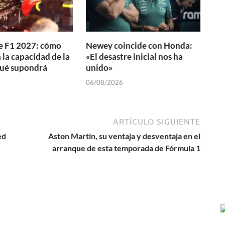
e F1 2027: cómo
Newey coincide con Honda:
la capacidad de la
«El desastre inicial nos ha
qué supondrá
unido»
06/08/2026
ARTÍCULO SIGUIENTE
ed
Aston Martin, su ventaja y desventaja en el
arranque de esta temporada de Fórmula 1