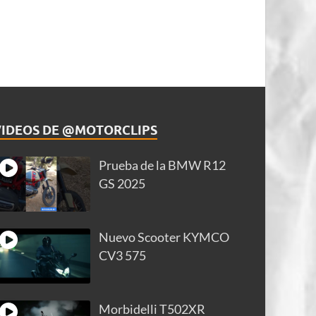
VIDEOS DE @MOTORCLIPS
Prueba de la BMW R12
GS 2025
Nuevo Scooter KYMCO
CV3 575
Morbidelli T502XR