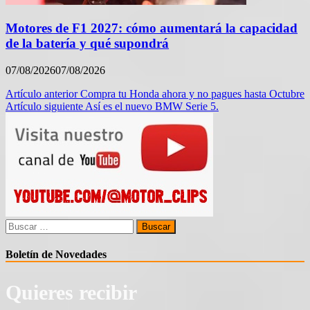
Motores de F1 2027: cómo aumentará la capacidad
de la batería y qué supondrá
07/08/2026
07/08/2026
Navegación
Artículo anterior
Compra tu Honda ahora y no pagues hasta Octubre
Artículo siguiente
Así es el nuevo BMW Serie 5.
de
entradas
Buscar:
Boletín de Novedades
Quieres recibir