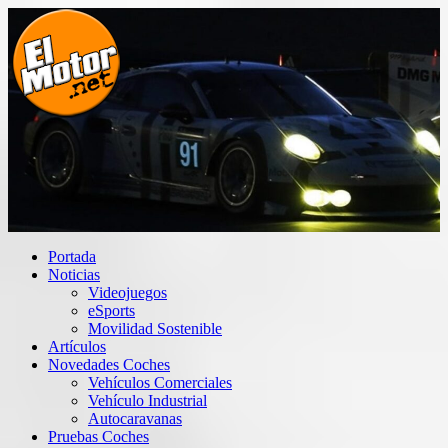
Saltar
al
contenido
El Motor punto Net
Información sobre novedades y pruebas de Automóviles
Portada
Noticias
Videojuegos
eSports
Movilidad Sostenible
Artículos
Novedades Coches
Vehículos Comerciales
Vehículo Industrial
Autocaravanas
Pruebas Coches