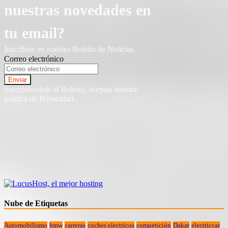
nuestras novedades en
tu email?
Inscríbete en nuestro Boletín de Noticias.
Correo electrónico
Suscriviendote al Boletin, aceptas nuestra
politica de Privacidad.
Nube de Etiquetas
Automobilismo
bmw
carreras
coches electricos
competición
Dakar
electriccar