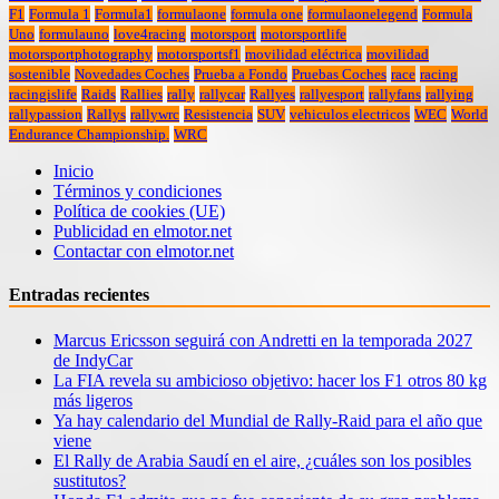
F1
Formula 1
Formula1
formulaone
formula one
formulaonelegend
Formula
Uno
formulauno
love4racing
motorsport
motorsportlife
motorsportphotography
motorsportsf1
movilidad eléctrica
movilidad
sostenible
Novedades Coches
Prueba a Fondo
Pruebas Coches
race
racing
racingislife
Raids
Rallies
rally
rallycar
Rallyes
rallyesport
rallyfans
rallying
rallypassion
Rallys
rallywrc
Resistencia
SUV
vehiculos electricos
WEC
World
Endurance Championship.
WRC
Inicio
Términos y condiciones
Política de cookies (UE)
Publicidad en elmotor.net
Contactar con elmotor.net
Entradas recientes
Marcus Ericsson seguirá con Andretti en la temporada 2027
de IndyCar
La FIA revela su ambicioso objetivo: hacer los F1 otros 80 kg
más ligeros
Ya hay calendario del Mundial de Rally-Raid para el año que
viene
El Rally de Arabia Saudí en el aire, ¿cuáles son los posibles
sustitutos?