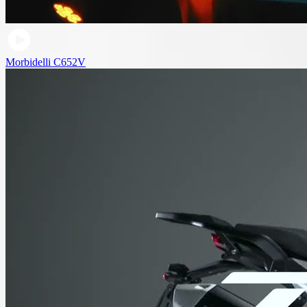
Morbidelli C652V