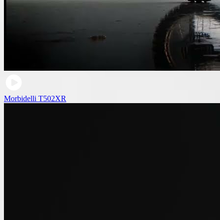
Morbidelli T502XR