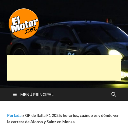
El Motor punto
Información sobre novedades y pruebas de
Automóviles
Net
MENÚ PRINCIPAL
Portada
»
GP de Italia F1 2025: horarios, cuándo es y dónde ver
la carrera de Alonso y Sainz en Monza