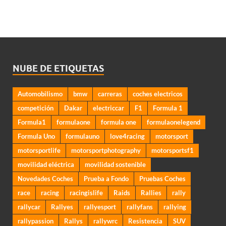
NUBE DE ETIQUETAS
Automobilismo
bmw
carreras
coches electricos
competición
Dakar
electriccar
F1
Formula 1
Formula1
formulaone
formula one
formulaonelegend
Formula Uno
formulauno
love4racing
motorsport
motorsportlife
motorsportphotography
motorsportsf1
movilidad eléctrica
movilidad sostenible
Novedades Coches
Prueba a Fondo
Pruebas Coches
race
racing
racingislife
Raids
Rallies
rally
rallycar
Rallyes
rallyesport
rallyfans
rallying
rallypassion
Rallys
rallywrc
Resistencia
SUV