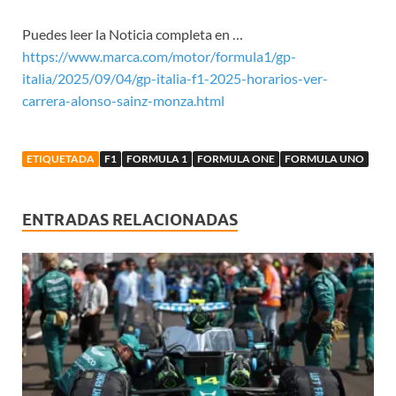
Puedes leer la Noticia completa en …
https://www.marca.com/motor/formula1/gp-
italia/2025/09/04/gp-italia-f1-2025-horarios-ver-
carrera-alonso-sainz-monza.html
ETIQUETADA
F1
FORMULA 1
FORMULA ONE
FORMULA UNO
ENTRADAS RELACIONADAS