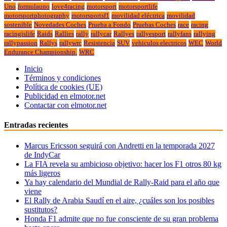
Uno
formulauno
love4racing
motorsport
motorsportlife
motorsportphotography
motorsportsf1
movilidad eléctrica
movilidad
sostenible
Novedades Coches
Prueba a Fondo
Pruebas Coches
race
racing
racingislife
Raids
Rallies
rally
rallycar
Rallyes
rallyesport
rallyfans
rallying
rallypassion
Rallys
rallywrc
Resistencia
SUV
vehiculos electricos
WEC
World
Endurance Championship.
WRC
Inicio
Términos y condiciones
Política de cookies (UE)
Publicidad en elmotor.net
Contactar con elmotor.net
Entradas recientes
Marcus Ericsson seguirá con Andretti en la temporada 2027
de IndyCar
La FIA revela su ambicioso objetivo: hacer los F1 otros 80 kg
más ligeros
Ya hay calendario del Mundial de Rally-Raid para el año que
viene
El Rally de Arabia Saudí en el aire, ¿cuáles son los posibles
sustitutos?
Honda F1 admite que no fue consciente de su gran problema