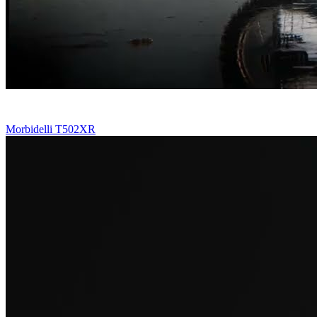
Morbidelli T502XR