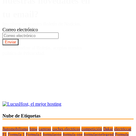
nuestras novedades en
tu email?
Inscríbete en nuestro Boletín de Noticias.
Correo electrónico
Suscriviendote al Boletin, aceptas nuestra
politica de Privacidad.
Nube de Etiquetas
Automobilismo
bmw
carreras
coches electricos
competición
Dakar
electriccar
F1
Formula 1
Formula1
formulaone
formula one
formulaonelegend
Formula