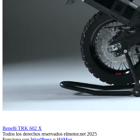
Benelli TRK 602 X
Todos los derechos reservados elmotor.net 2025
Funciona con
WordPress
y
HitMag
.