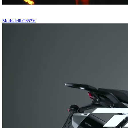
Morbidelli C652V