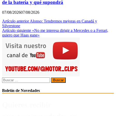
de la batería y qué supondrá
07/08/2026
07/08/2026
Navegación
Artículo anterior
Alonso: Tendremos mejoras en Canadá y
Silverstone
de
Artículo siguiente
«No me interesa dirigir a Mercedes o a Ferrari,
entradas
quiero que Haas gane»
Buscar:
Boletín de Novedades
Quieres recibir