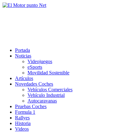
Saltar
al
El Motor punto Net
contenido
Información sobre novedades y pruebas de Automóviles
Portada
Noticias
Videojuegos
eSports
Movilidad Sostenible
Artículos
Novedades Coches
Vehículos Comerciales
Vehículo Industrial
Autocaravanas
Pruebas Coches
Formula 1
Rallyes
Historia
Videos