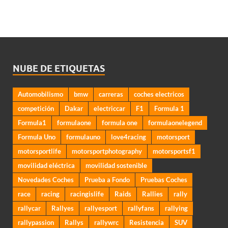
NUBE DE ETIQUETAS
Automobilismo
bmw
carreras
coches electricos
competición
Dakar
electriccar
F1
Formula 1
Formula1
formulaone
formula one
formulaonelegend
Formula Uno
formulauno
love4racing
motorsport
motorsportlife
motorsportphotography
motorsportsf1
movilidad eléctrica
movilidad sostenible
Novedades Coches
Prueba a Fondo
Pruebas Coches
race
racing
racingislife
Raids
Rallies
rally
rallycar
Rallyes
rallyesport
rallyfans
rallying
rallypassion
Rallys
rallywrc
Resistencia
SUV