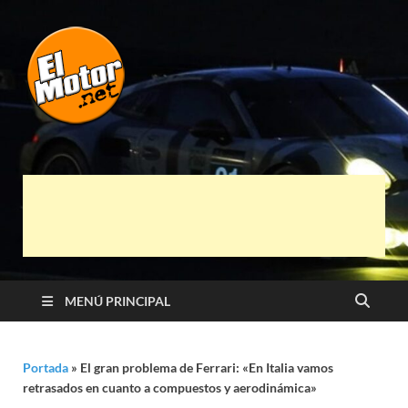
El Motor punto
Información sobre novedades y pruebas de
Automóviles
Net
MENÚ PRINCIPAL
Portada
»
El gran problema de Ferrari: «En Italia vamos
retrasados en cuanto a compuestos y aerodinámica»