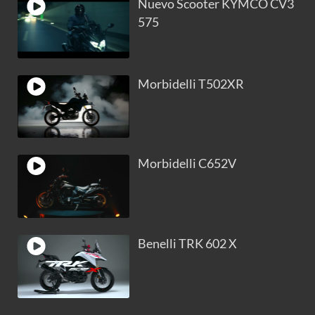
Nuevo Scooter KYMCO CV3
575
Morbidelli T502XR
Morbidelli C652V
Benelli TRK 602 X