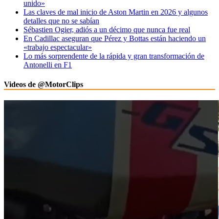
unido»
Las claves de mal inicio de Aston Martin en 2026 y algunos
detalles que no se sabían
Sébastien Ogier, adiós a un décimo que nunca fue real
En Cadillac aseguran que Pérez y Bottas están haciendo un
«trabajo espectacular»
Lo más sorprendente de la rápida y gran transformación de
Antonelli en F1
Videos de @MotorClips