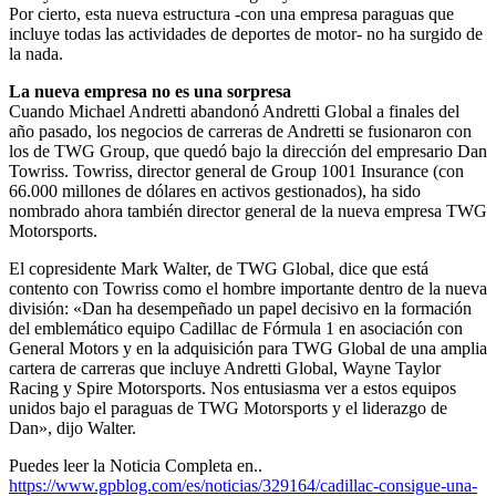
Por cierto, esta nueva estructura -con una empresa paraguas que
incluye todas las actividades de deportes de motor- no ha surgido de
la nada.
La nueva empresa no es una sorpresa
Cuando Michael Andretti abandonó Andretti Global a finales del
año pasado, los negocios de carreras de Andretti se fusionaron con
los de TWG Group, que quedó bajo la dirección del empresario Dan
Towriss. Towriss, director general de Group 1001 Insurance (con
66.000 millones de dólares en activos gestionados), ha sido
nombrado ahora también director general de la nueva empresa TWG
Motorsports.
El copresidente Mark Walter, de TWG Global, dice que está
contento con Towriss como el hombre importante dentro de la nueva
división: «Dan ha desempeñado un papel decisivo en la formación
del emblemático equipo Cadillac de Fórmula 1 en asociación con
General Motors y en la adquisición para TWG Global de una amplia
cartera de carreras que incluye Andretti Global, Wayne Taylor
Racing y Spire Motorsports. Nos entusiasma ver a estos equipos
unidos bajo el paraguas de TWG Motorsports y el liderazgo de
Dan», dijo Walter.
Puedes leer la Noticia Completa en..
https://www.gpblog.com/es/noticias/329164/cadillac-consigue-una-