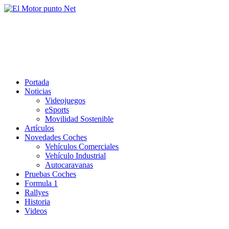
Saltar
al
El Motor punto Net
contenido
Información sobre novedades y pruebas de Automóviles
Portada
Noticias
Videojuegos
eSports
Movilidad Sostenible
Artículos
Novedades Coches
Vehículos Comerciales
Vehículo Industrial
Autocaravanas
Pruebas Coches
Formula 1
Rallyes
Historia
Videos