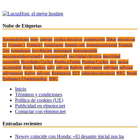
Nube de Etiquetas
Automobilismo
bmw
carreras
coches electricos
competición
Dakar
electriccar
F1
Formula 1
Formula1
formulaone
formula one
formulaonelegend
Formula
Uno
formulauno
love4racing
motorsport
motorsportlife
motorsportphotography
motorsportsf1
movilidad eléctrica
movilidad
sostenible
Novedades Coches
Prueba a Fondo
Pruebas Coches
race
racing
racingislife
Raids
Rallies
rally
rallycar
Rallyes
rallyesport
rallyfans
rallying
rallypassion
Rallys
rallywrc
Resistencia
SUV
vehiculos electricos
WEC
World
Endurance Championship.
WRC
Inicio
Términos y condiciones
Política de cookies (UE)
Publicidad en elmotor.net
Contactar con elmotor.net
Entradas recientes
Newey coincide con Honda: «El desastre inicial nos ha