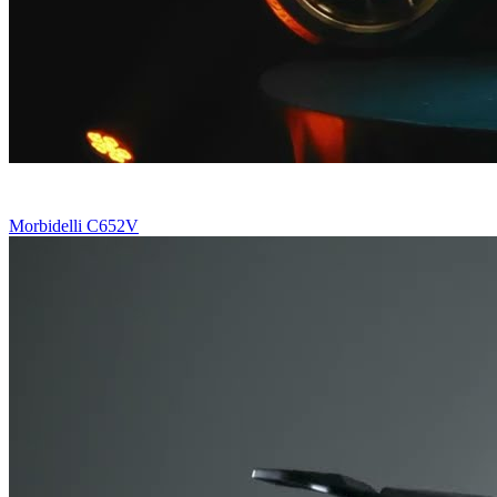
Morbidelli C652V