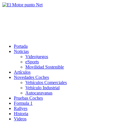
Saltar
al
El Motor punto Net
contenido
Información sobre novedades y pruebas de Automóviles
Portada
Noticias
Videojuegos
eSports
Movilidad Sostenible
Artículos
Novedades Coches
Vehículos Comerciales
Vehículo Industrial
Autocaravanas
Pruebas Coches
Formula 1
Rallyes
Historia
Videos