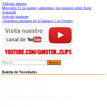
Navegación
Artículo anterior
Mercedes F1 no quiere «alimentar» los rumores sobre Kimi
de
Antonelli
entradas
Artículo siguiente
«Hamilton intentará ser el número 1 en Ferrari»
Buscar:
Boletín de Novedades
Quieres recibir
nuestras novedades en
tu email?