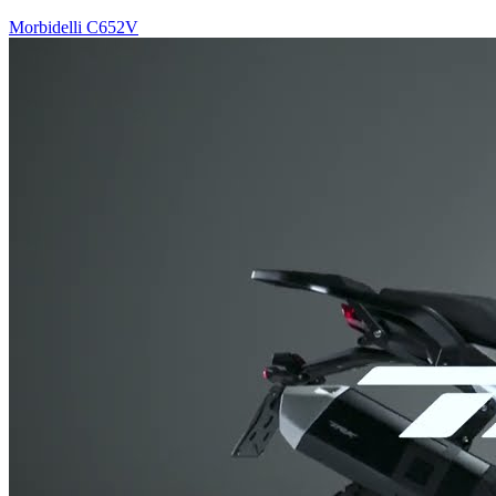
Morbidelli C652V