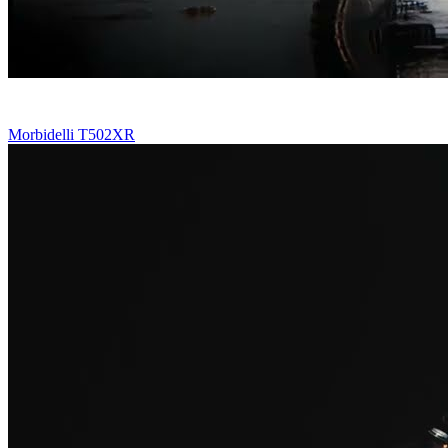
Morbidelli T502XR