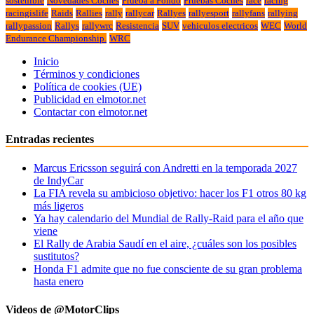
sostenible
Novedades Coches
Prueba a Fondo
Pruebas Coches
race
racing
racingislife
Raids
Rallies
rally
rallycar
Rallyes
rallyesport
rallyfans
rallying
rallypassion
Rallys
rallywrc
Resistencia
SUV
vehiculos electricos
WEC
World
Endurance Championship.
WRC
Inicio
Términos y condiciones
Política de cookies (UE)
Publicidad en elmotor.net
Contactar con elmotor.net
Entradas recientes
Marcus Ericsson seguirá con Andretti en la temporada 2027
de IndyCar
La FIA revela su ambicioso objetivo: hacer los F1 otros 80 kg
más ligeros
Ya hay calendario del Mundial de Rally-Raid para el año que
viene
El Rally de Arabia Saudí en el aire, ¿cuáles son los posibles
sustitutos?
Honda F1 admite que no fue consciente de su gran problema
hasta enero
Videos de @MotorClips