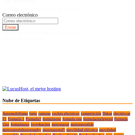
Inscríbete en nuestro Boletín de Noticias.
Correo electrónico
Suscriviendote al Boletin, aceptas nuestra
politica de Privacidad.
Nube de Etiquetas
Automobilismo
bmw
carreras
coches electricos
competición
Dakar
electriccar
F1
Formula 1
Formula1
formulaone
formula one
formulaonelegend
Formula
Uno
formulauno
love4racing
motorsport
motorsportlife
motorsportphotography
motorsportsf1
movilidad eléctrica
movilidad