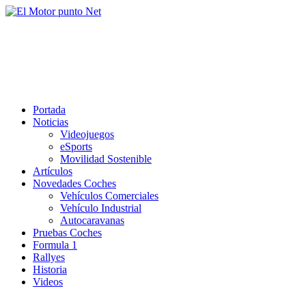
Saltar
al
El Motor punto Net
contenido
Información sobre novedades y pruebas de Automóviles
Portada
Noticias
Videojuegos
eSports
Movilidad Sostenible
Artículos
Novedades Coches
Vehículos Comerciales
Vehículo Industrial
Autocaravanas
Pruebas Coches
Formula 1
Rallyes
Historia
Videos