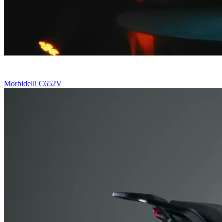
Morbidelli C652V