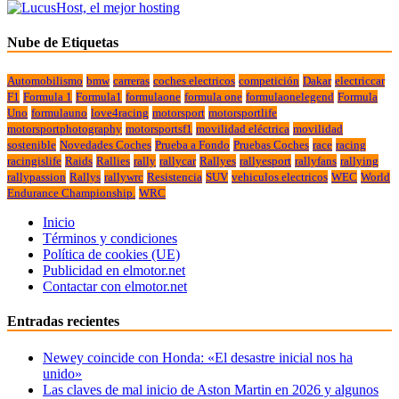
Nube de Etiquetas
Automobilismo
bmw
carreras
coches electricos
competición
Dakar
electriccar
F1
Formula 1
Formula1
formulaone
formula one
formulaonelegend
Formula
Uno
formulauno
love4racing
motorsport
motorsportlife
motorsportphotography
motorsportsf1
movilidad eléctrica
movilidad
sostenible
Novedades Coches
Prueba a Fondo
Pruebas Coches
race
racing
racingislife
Raids
Rallies
rally
rallycar
Rallyes
rallyesport
rallyfans
rallying
rallypassion
Rallys
rallywrc
Resistencia
SUV
vehiculos electricos
WEC
World
Endurance Championship.
WRC
Inicio
Términos y condiciones
Política de cookies (UE)
Publicidad en elmotor.net
Contactar con elmotor.net
Entradas recientes
Newey coincide con Honda: «El desastre inicial nos ha
unido»
Las claves de mal inicio de Aston Martin en 2026 y algunos