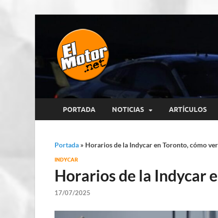
El Motor p
Información sobre novedades y 
PORTADA
NOTICIAS
ARTÍCULOS
Portada
»
Horarios de la Indycar en Toronto, cómo ver
INDYCAR
Horarios de la Indycar 
17/07/2025