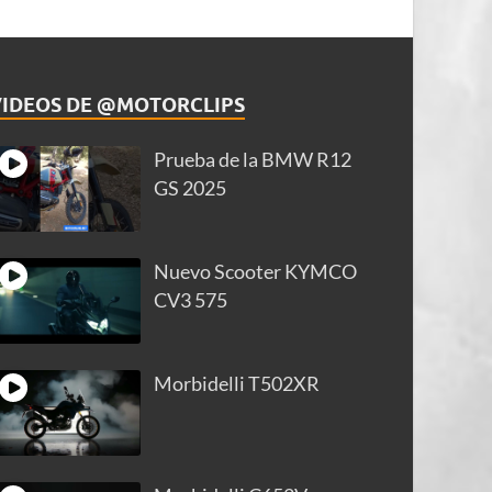
VIDEOS DE @MOTORCLIPS
Prueba de la BMW R12
GS 2025
Nuevo Scooter KYMCO
CV3 575
Morbidelli T502XR