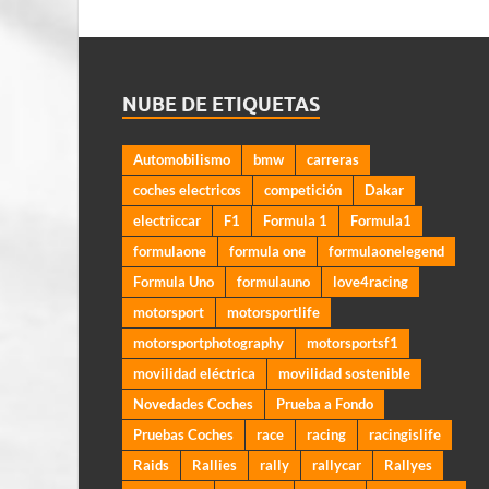
NUBE DE ETIQUETAS
Automobilismo
bmw
carreras
coches electricos
competición
Dakar
electriccar
F1
Formula 1
Formula1
formulaone
formula one
formulaonelegend
Formula Uno
formulauno
love4racing
motorsport
motorsportlife
motorsportphotography
motorsportsf1
movilidad eléctrica
movilidad sostenible
Novedades Coches
Prueba a Fondo
Pruebas Coches
race
racing
racingislife
Raids
Rallies
rally
rallycar
Rallyes