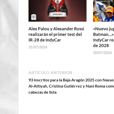
Alex Palou y Alexander Rossi
«Nuevo ju
realizarán el primer test del
Batman…» L
IR-28 de IndyCar
IndyCar re
de 2028
31/07/2026
30/07/2026
ARTÍCULO ANTERIOR
93 inscritos para la Baja Aragón 2025 con Nasse
Al-Attiyah, Cristina Gutiérrez y Nani Roma com
cabezas de lista