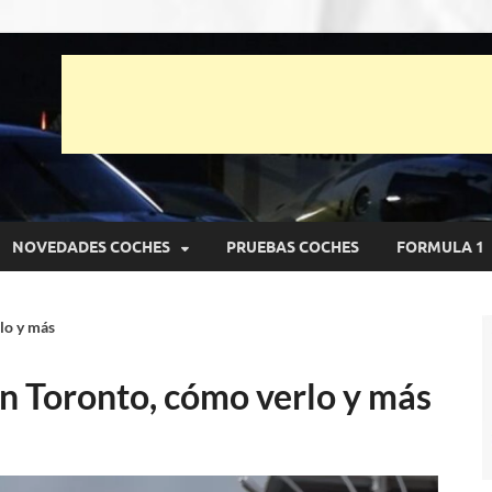
unto Net
pruebas de Automóviles
NOVEDADES COCHES
PRUEBAS COCHES
FORMULA 1
lo y más
en Toronto, cómo verlo y más