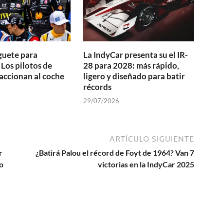
guete para
La IndyCar presenta su el IR-
os pilotos de
28 para 2028: más rápido,
accionan al coche
ligero y diseñado para batir
récords
29/07/2026
ARTÍCULO SIGUIENTE
r
¿Batirá Palou el récord de Foyt de 1964? Van 7
o
victorias en la IndyCar 2025