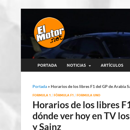
El Motor p
Información sobre novedades y 
PORTADA
NOTICIAS
ARTÍCULOS
Portada
»
Horarios de los libres F1 del GP de Arabia 
FORMULA 1
/
FÓRMULA F1
/
FORMULA UNO
Horarios de los libres F
dónde ver hoy en TV lo
y Sainz