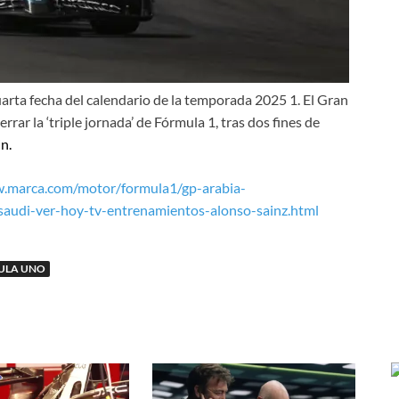
cuarta fecha del calendario de la temporada 2025 1. El Gran
rrar la ‘triple jornada’ de Fórmula 1, tras dos fines de
n.
w.marca.com/motor/formula1/gp-arabia-
-saudi-ver-hoy-tv-entrenamientos-alonso-sainz.html
ULA UNO