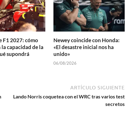
e F1 2027: cómo
Newey coincide con Honda:
la capacidad de la
«El desastre inicial nos ha
qué supondrá
unido»
06/08/2026
ARTÍCULO SIGUIENTE
n
Lando Norris coquetea con el WRC tras varios test
secretos